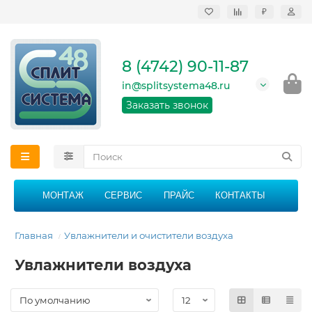
₽
Продажа, монтаж и
сервисное
обслуживание
8 (4742) 90-11-87
кондиционеров в
Липецке и Липецкой
in@splitsystema48.ru
области
График работы: 9:00 -
Заказать звонок
21:00 без перерыва и
выходных
МОНТАЖ
СЕРВИС
ПРАЙС
КОНТАКТЫ
Главная
Увлажнители и очистители воздуха
Увлажнители воздуха