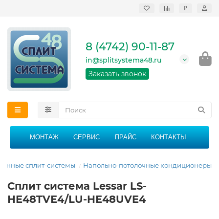
₽
Продажа, монтаж и
сервисное
обслуживание
8 (4742) 90-11-87
кондиционеров в
Липецке и Липецкой
in@splitsystema48.ru
области
График работы: 9:00 -
Заказать звонок
21:00 без перерыва и
выходных
МОНТАЖ
СЕРВИС
ПРАЙС
КОНТАКТЫ
енные сплит-системы
Напольно-потолочные кондиционеры
Сплит система Lessar LS-
HE48TVE4/LU-HE48UVE4