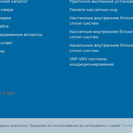
ский каталог
Приточно-вытяжные установ
товара
Панели кассетных кнд
лерея
Настенные внутренние блоки
сплит-систем
айта
Кассетные внутренние блоки
задаваемые вопросы
сплит-систем
-ответ
Канальные внутренние блоки
сплит-систем
ии
VRF-VRV системы
кондиционирования
. © 2026
рвисы аналитики. Продолжая его использование, вы соглашаетесь с нашей
Полити