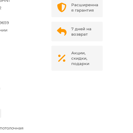
36HN1
Расширенна
2
я гарантия
9659
7 дней на
ичии
возврат
Акции,
скидки,
подарки
м
потолочная