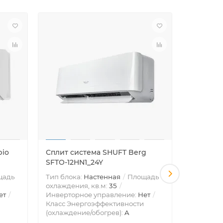
pio
Сплит система SHUFT Berg
Сплит с
SFTO-12HN1_24Y
SFTM-12
щадь
Тип блока:
Настенная
Площадь
Тип блок
охлаждения, кв.м:
35
охлажден
ет
Инверторное управление:
Нет
Инвертор
Класс Энергоэффективности
Класс Эн
(охлаждение/обогрев):
A
(охлажде