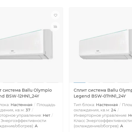
 система Ballu Olympio
Сплит система Ballu Olym
nd BSW-12HN1_24Y
Legend BSW-07HN1_24Y
лока:
Настенная
Площадь
Тип блока:
Настенная
Пло
дения, кв.м:
37
охлаждения, кв.м:
24
рторное управление:
Нет
Инверторное управление:
Н
 Энергоэффективности
Класс Энергоэффективности
ждение/обогрев):
A
(охлаждение/обогрев):
A