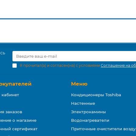
есь
Я прочитал(а) и согласен(на) с условиями
Соглашение на об
окупателей
Меню
 кабинет
Кондиционеры Toshiba
Настенные
ия заказов
Электрокамины
ение о магазине
Водонагреватели
чный сертификат
Приточные очистители возду