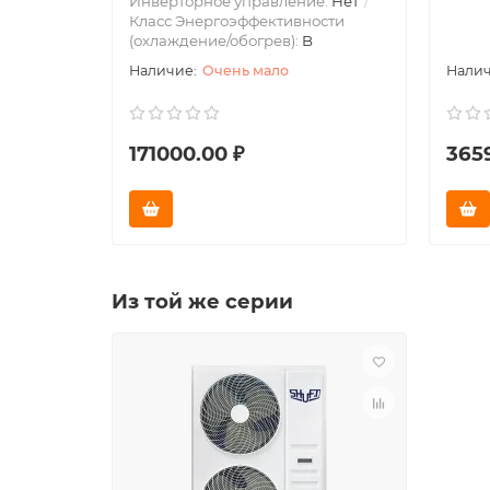
Инверторное управление:
Нет
Класс Энергоэффективности
(охлаждение/обогрев):
B
Очень мало
171000.00 ₽
365
Из той же серии