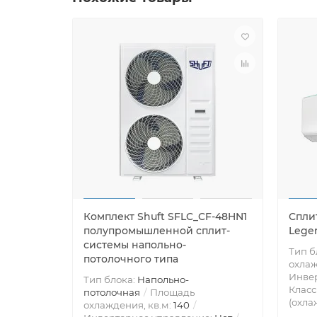
Комплект Shuft SFLC_CF-48HN1
Сплит
полупромышленной сплит-
Lege
системы напольно-
Тип б
потолочного типа
охлаж
Инве
Тип блока:
Напольно-
Класс
потолочная
Площадь
(охла
охлаждения, кв.м:
140