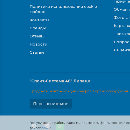
Техниче
Политика использования cookie-
Обмен 
файлов
Фотога
Контакты
Карта с
Бренды
Часто 
Отзывы
Вопрос
Новости
Лиценз
Статьи
"Сплит-Система 48" Липецк
Продажа и монтаж кондиционеров. Сервис оборудования
Перезвонить мне
Для улучшения работы сайта мы применяем файлы cookies и се
файлах
cookie