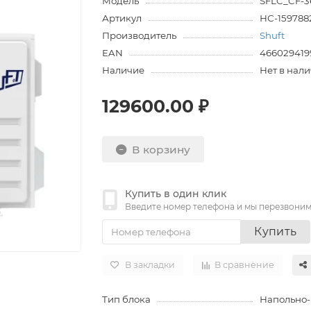
Модель
SFLC_CF-
Артикул
НС-159788
Производитель
Shuft
EAN
466029419
Наличие
Нет в нал
129600.00 ₽
В корзину
Купить в один клик
Введите номер телефона и мы перезвони
Купить
В закладки
В сравнение
Тип блока
Напольно-