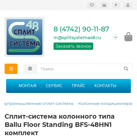
₽
Продажа, монтаж и
сервисное
обслуживание
8 (4742) 90-11-87
кондиционеров в
Липецке и Липецкой
in@splitsystema48.ru
области
График работы: 9:00 -
Заказать звонок
21:00 без перерыва и
выходных
МОНТАЖ
СЕРВИС
ПРАЙС
КОНТАКТЫ
олупромышленные сплит-системы
Колонные кондиционеры
Сплит-система колонного типа
Ballu Floor Standing BFS-48HN1
комплект