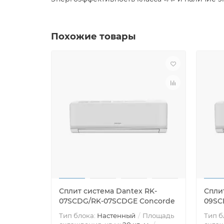
Похожие товары
Сплит система Dantex RK-
Спли
07SCDG/RK-07SCDGE Concorde
09SC
Тип блока:
Настенный
Площадь
Тип б