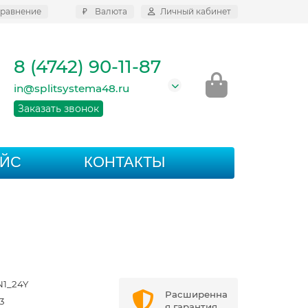
равнение
₽
Валюта
Личный кабинет
8 (4742) 90-11-87
in@splitsystema48.ru
Заказать звонок
АЙС
КОНТАКТЫ
1_24Y
Расширенна
3
я гарантия