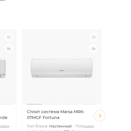
Сплит система Marsa MRK-
Сплит си
orde
07MGF Fortuna
09MGF F
щадь
Тип блока:
Настенный
Площадь
Тип блок