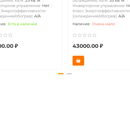
дения, кв.м:
25 кв. м.
охлаждения, кв.м:
35 кв. м.
рторное управление:
Нет
Инверторное управление:
Н
 Энергоэффективности
Класс Энергоэффективности
ждение/обогрев):
A/A
(охлаждение/обогрев):
A/A
Есть в наличии
Очень мало
00.00 ₽
43000.00 ₽