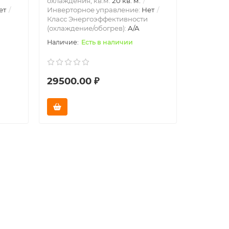
охлаждения, кв.м:
20 кв. м.
охлажден
ет
Инверторное управление:
Нет
Инвертор
Класс Энергоэффективности
Класс Эн
(охлаждение/обогрев):
A/A
(охлажде
Есть в наличии
29500.00 ₽
32000.