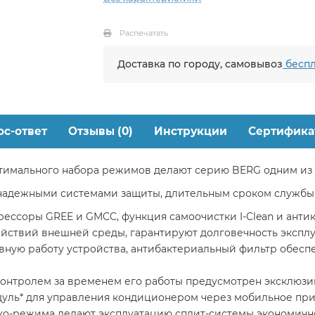
Распечатать
Доставка по городу, самовывоз
беспл
ос-ответ
Отзывы (0)
Инструкции
Сертифика
птимального набора режимов делают серию BERG одним из
надежными системами защиты, длительным сроком службы 
ессоры GREE и GMCC, функция самоочистки I-Clean и антик
йствий внешней среды, гарантируют долговечность экспл
вную работу устройства, антибактериальный фильтр обесп
нтролем за временем его работы предусмотрен эксклюзивн
дуль* для управления кондиционером через мобильное пр
эко-режима делают эксплуатацию сплит-системы экономич