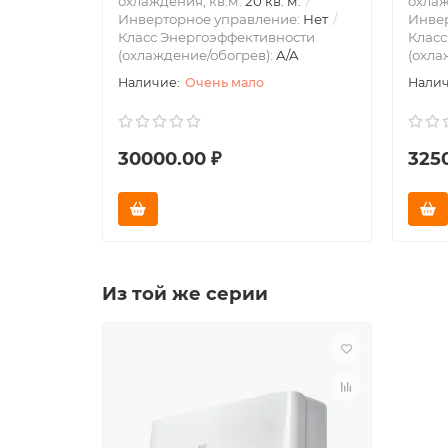
охлаждения, кв.м:
20 кв. м.
охлаж
Инверторное управление:
Нет
Инве
Класс Энергоэффективности
Класс
(охлаждение/обогрев):
A/A
(охла
Очень мало
30000.00 ₽
325
Из той же серии