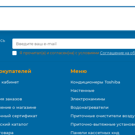
есь
Я прочитал(а) и согласен(на) с условиями
Соглашение на об
окупателей
Меню
 кабинет
Кондиционеры Toshiba
Настенные
ия заказов
Электрокамины
ение о магазине
Водонагреватели
чный сертификат
Приточные очистители возду
ский каталог
Приточно-вытяжные установ
товара
Панели кассетных кнд