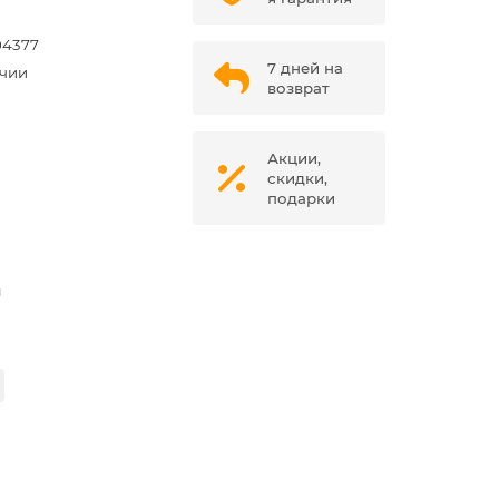
04377
7 дней на
ичии
возврат
Акции,
скидки,
подарки
м