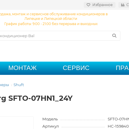
Избранное
С
одажа, монтаж и сервисное обслуживание кондиционеров в
Липецке и Липецкой области
График работы: 9:00 - 21:00 без перерыва и выходных
МОНТАЖ
СЕРВИС
ПР
неры
Shuft
rg SFTO-07HN1_24Y
Модель
SFTO-07HN
Артикул
НС-159840