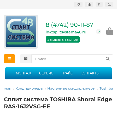
₽
Продажа, монтаж и
сервисное
обслуживание
8 (4742) 90-11-87
кондиционеров в
Липецке и Липецкой
in@splitsystema48.ru
области
График работы: 9:00 -
Заказать звонок
21:00 без перерыва и
выходных
МОНТАЖ
СЕРВИС
ПРАЙС
КОНТАКТЫ
лавная
Кондиционеры
Настенные кондиционеры
Toshiba
Сплит система TOSHIBA Shorai Edge
RAS-16J2VSG-EE