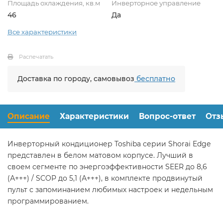
Площадь охлаждения, кв.м
Инверторное управление
46
Да
Все характеристики
Распечатать
Доставка по городу, самовывоз
бесплатно
Описание
Характеристики
Вопрос-ответ
Отз
Инверторный кондиционер Toshiba серии Shorai Edge
представлен в белом матовом корпусе. Лучший в
своем сегменте по энергоэффективности SEER до 8,6
(А+++) / SCOP до 5,1 (А+++), в комплекте продвинутый
пульт с запоминанием любимых настроек и недельным
программированием.