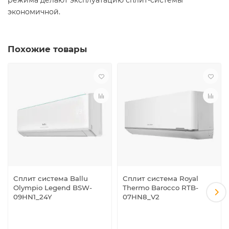
режима делают эксплуатацию сплит-системы
экономичной.
Похожие товары
Сплит система Ballu
Сплит система Royal
Olympio Legend BSW-
Thermo Barocco RTB-
09HN1_24Y
07HN8_V2