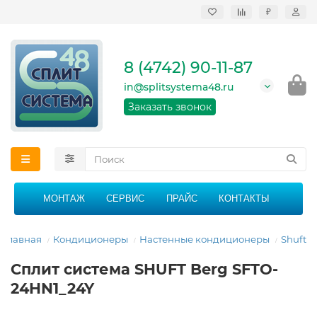
₽
Продажа, монтаж и
сервисное
обслуживание
8 (4742) 90-11-87
кондиционеров в
Липецке и Липецкой
in@splitsystema48.ru
области
График работы: 9:00 -
Заказать звонок
21:00 без перерыва и
выходных
МОНТАЖ
СЕРВИС
ПРАЙС
КОНТАКТЫ
Главная
Кондиционеры
Настенные кондиционеры
Shuft
Сплит система SHUFT Berg SFTO-
24HN1_24Y