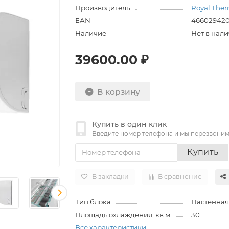
Производитель
Royal The
EAN
46602942
Наличие
Нет в нал
39600.00 ₽
В корзину
Купить в один клик
Введите номер телефона и мы перезвони
Купить
В закладки
В сравнение
Тип блока
Настенная
Площадь охлаждения, кв.м
30
Все характеристики