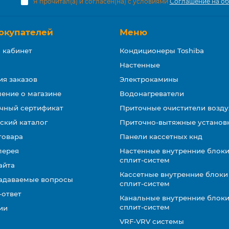
Я прочитал(а) и согласен(на) с условиями
Соглашение на об
окупателей
Меню
 кабинет
Кондиционеры Toshiba
Настенные
ия заказов
Электрокамины
ение о магазине
Водонагреватели
чный сертификат
Приточные очистители возду
ский каталог
Приточно-вытяжные установ
товара
Панели кассетных кнд
лерея
Настенные внутренние блоки
сплит-систем
айта
Кассетные внутренние блоки
задаваемые вопросы
сплит-систем
-ответ
Канальные внутренние блоки
сплит-систем
ии
VRF-VRV системы