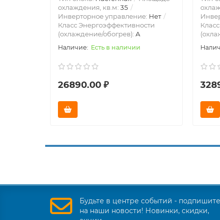
охлаждения, кв.м:
35
охлаж
Инверторное управление:
Нет
Инве
Класс Энергоэффективности
Класс
(охлаждение/обогрев):
A
(охла
Есть в наличии
26890.00 ₽
328
Будьте в центре событий - подпишит
на наши новости! Новинки, скидки,