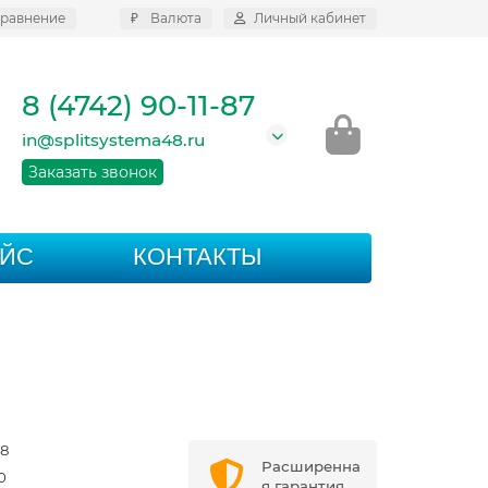
равнение
₽
Валюта
Личный кабинет
8 (4742) 90-11-87
in@splitsystema48.ru
Заказать звонок
АЙС
КОНТАКТЫ
8
Расширенна
0
я гарантия