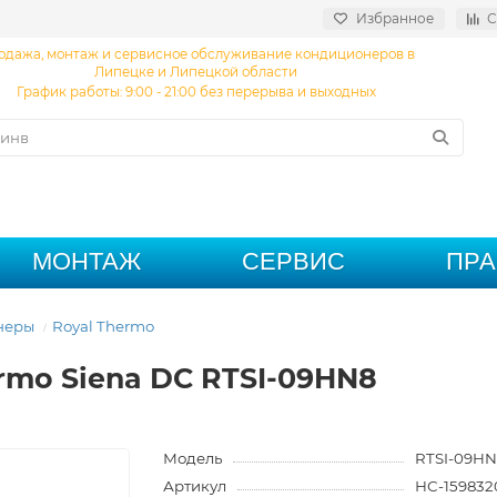
Избранное
С
одажа, монтаж и сервисное обслуживание кондиционеров в
Липецке и Липецкой области
График работы: 9:00 - 21:00 без перерыва и выходных
МОНТАЖ
СЕРВИС
ПР
неры
Royal Thermo
rmo Siena DC RTSI-09HN8
Модель
RTSI-09HN
Артикул
НС-159832