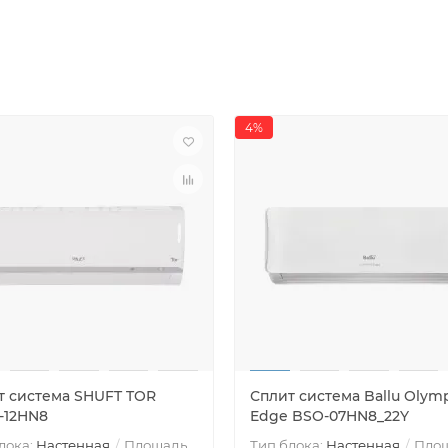
4%
т система SHUFT TOR
Сплит система Ballu Olym
-12HN8
Edge BSO-07HN8_22Y
лока:
Настенная
Площадь
Тип блока:
Настенная
Пло