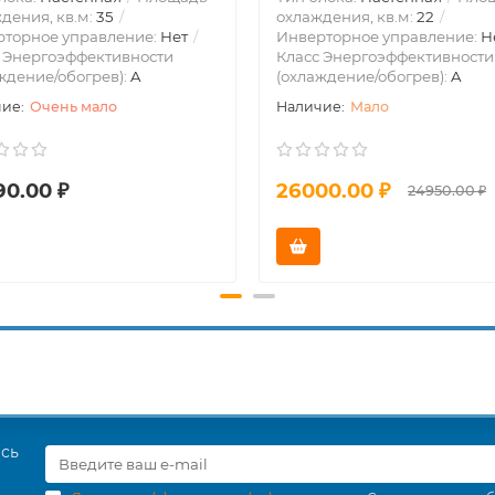
дения, кв.м:
35
охлаждения, кв.м:
22
рторное управление:
Нет
Инверторное управление:
Н
 Энергоэффективности
Класс Энергоэффективности
ждение/обогрев):
A
(охлаждение/обогрев):
A
Очень мало
Мало
90.00 ₽
26000.00 ₽
24950.00 ₽
есь