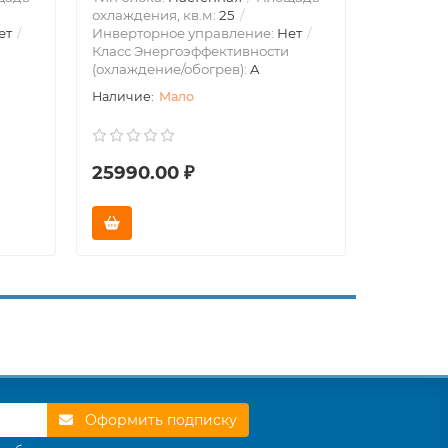
охлаждения, кв.м:
25
охлажден
ет
Инверторное управление:
Нет
Инвертор
Класс Энергоэффективности
Класс Эн
(охлаждение/обогрев):
A
(охлажде
Мало
25990.00 ₽
23990.
Оформить подписку