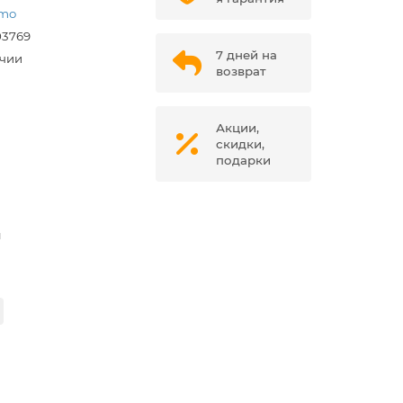
rmo
03769
7 дней на
ичии
возврат
Акции,
скидки,
подарки
м