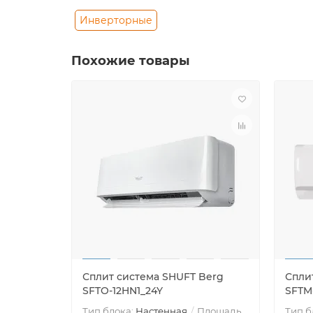
Инверторные
Похожие товары
Сплит система SHUFT Berg
Спли
SFTO-12HN1_24Y
SFTM
Тип блока:
Настенная
Площадь
Тип б