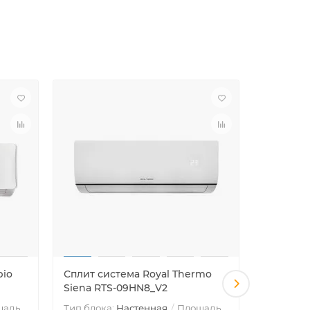
pio
Сплит система Royal Thermo
Сплит си
Siena RTS-09HN8_V2
Siena R
щадь
Тип блока:
Настенная
Площадь
Тип блок