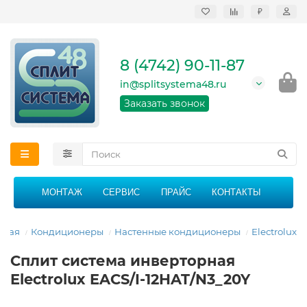
₽
Продажа, монтаж и
сервисное
обслуживание
8 (4742) 90-11-87
кондиционеров в
Липецке и Липецкой
in@splitsystema48.ru
области
График работы: 9:00 -
Заказать звонок
21:00 без перерыва и
выходных
МОНТАЖ
СЕРВИС
ПРАЙС
КОНТАКТЫ
вная
Кондиционеры
Настенные кондиционеры
Electrolux
Сплит система инверторная
Electrolux EACS/I-12HAT/N3_20Y