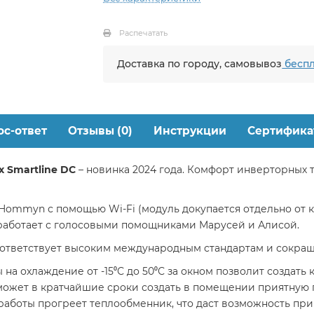
Распечатать
Доставка по городу, самовывоз
беспл
ос-ответ
Отзывы (0)
Инструкции
Сертифика
ux Smartline DC
– новинка 2024 года. Комфорт инверторных
ommyn с помощью Wi-Fi (модуль докупается отдельно от 
работает с голосовыми помощниками Марусей и Алисой.
оответствует высоким международным стандартам и сокращ
а охлаждение от -15⁰С до 50⁰С за окном позволит создать
ожет в кратчайшие сроки создать в помещении приятную п
 работы прогреет теплообменник, что даст возможность при