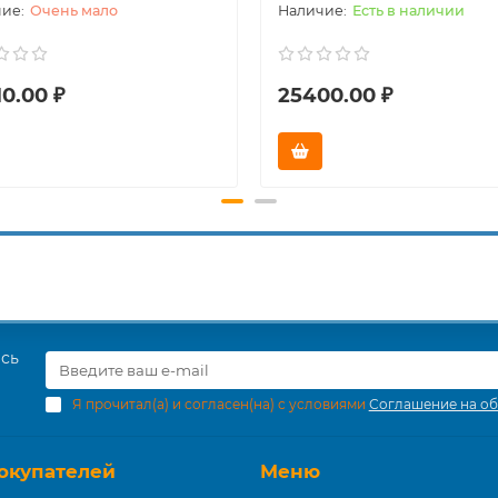
Очень мало
Есть в наличии
0.00 ₽
25400.00 ₽
есь
Я прочитал(а) и согласен(на) с условиями
Соглашение на об
окупателей
Меню