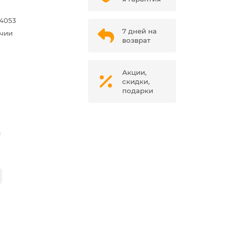
4053
7 дней на
ичии
возврат
Акции,
скидки,
подарки
м