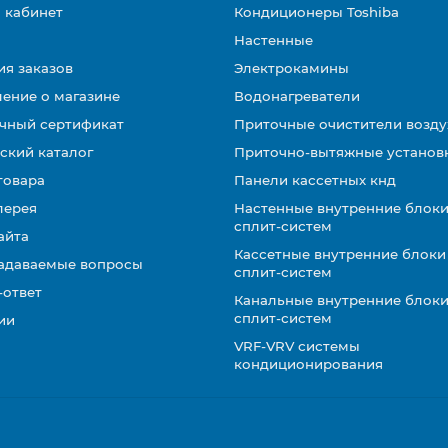
 кабинет
Кондиционеры Toshiba
Настенные
ия заказов
Электрокамины
ение о магазине
Водонагреватели
чный сертификат
Приточные очистители возду
ский каталог
Приточно-вытяжные установ
товара
Панели кассетных кнд
лерея
Настенные внутренние блоки
сплит-систем
айта
Кассетные внутренние блоки
задаваемые вопросы
сплит-систем
-ответ
Канальные внутренние блоки
сплит-систем
ии
VRF-VRV системы
кондиционирования