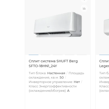
Сплит система SHUFT Berg
Сплит
SFTO-18HN1_24Y
Lege
Тип блока:
Настенная
Площадь
Тип б
охлаждения, кв.м:
50
охлаж
Инверторное управление:
Нет
Инве
Класс Энергоэффективности
Класс
(охлаждение/обогрев):
A
(охла