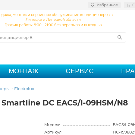
Избранное
С
одажа, монтаж и сервисное обслуживание кондиционеров в
Липецке и Липецкой области
График работы: 9:00 - 21:00 без перерыва и выходных
МОНТАЖ
СЕРВИС
ПР
неры
Electrolux
x Smartline DC EACS/I-09HSM/N8
Модель
EACS/I-09
Артикул
НС-159882