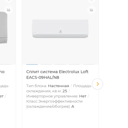
mo
Сплит система Electrolux Loft
Комплект
EACS-09HAL/N8
полупро
системы
щадь
Тип блока:
Настенная
Площадь
потолоч
охлаждения, кв.м:
25
ет
Инверторное управление:
Нет
Тип блок
Класс Энергоэффективности
потолочн
(охлаждение/обогрев):
A
охлажден
Инвертор
Класс Эн
(охлажде