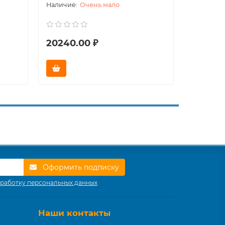
Очень мало
20240.00 ₽
171000
Оформить подписку
работку персональных данных
Наши контакты