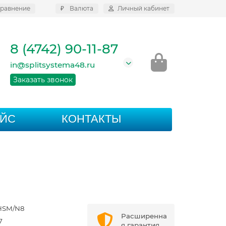
равнение
₽
Валюта
Личный кабинет
8 (4742) 90-11-87
in@splitsystema48.ru
Заказать звонок
АЙС
КОНТАКТЫ
HSM/N8
Расширенна
7
я гарантия