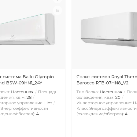
 система Ballu Olympio
Сплит система Royal Ther
nd BSW-09HN1_24Y
Barocco RTB-07HN8_V2
лока:
Настенная
Площадь
Тип блока:
Настенная
Пло
дения, кв.м:
28
охлаждения, кв.м:
20
рторное управление:
Нет
Инверторное управление:
Н
 Энергоэффективности
Класс Энергоэффективности
ждение/обогрев):
A
(охлаждение/обогрев):
A