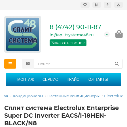
₽
Продажа, монтаж и
сервисное
обслуживание
8 (4742) 90-11-87
кондиционеров в
Липецке и Липецкой
in@splitsystema48.ru
области
График работы: 9:00 -
Заказать звонок
21:00 без перерыва и
выходных
МОНТАЖ
СЕРВИС
ПРАЙС
КОНТАКТЫ
вная
Кондиционеры
Настенные кондиционеры
Electrolux
Сплит система Electrolux Enterprise
Super DC Inverter EACS/I-18HEN-
BLACK/N8