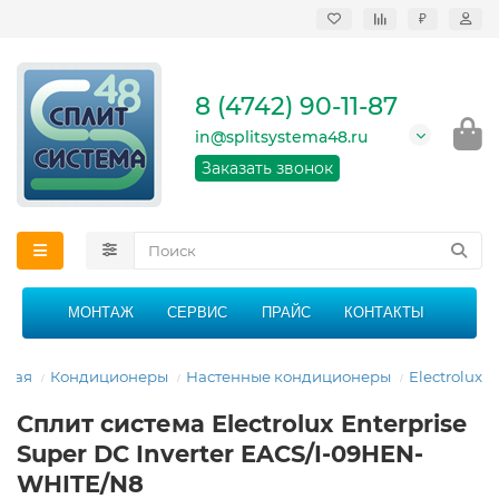
₽
Продажа, монтаж и
сервисное
обслуживание
8 (4742) 90-11-87
кондиционеров в
Липецке и Липецкой
in@splitsystema48.ru
области
График работы: 9:00 -
Заказать звонок
21:00 без перерыва и
выходных
МОНТАЖ
СЕРВИС
ПРАЙС
КОНТАКТЫ
вная
Кондиционеры
Настенные кондиционеры
Electrolux
Сплит система Electrolux Enterprise
Super DC Inverter EACS/I-09HEN-
WHITE/N8