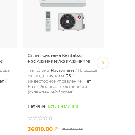
Сплит система Kentatsu
Сплит си
N1
KSGA35HFRN1/KSRA35HFRN1
KSGA53H
щадь
Тип блока:
Настенный
Площадь
Тип блок
охлаждения, кв.м:
35
охлажден
ет
Инверторное управление:
Нет
Инвертор
Класс Энергоэффективности
Класс Эн
(охлаждение/обогрев):
(охлажде
Есть в наличии
36010.00 ₽
53910.
36390.00 ₽