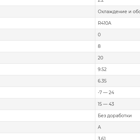
2.2
Охлаждение и об
R410A
0
8
20
9.52
6.35
-7 — 24
15 — 43
Без доработки
A
3.61