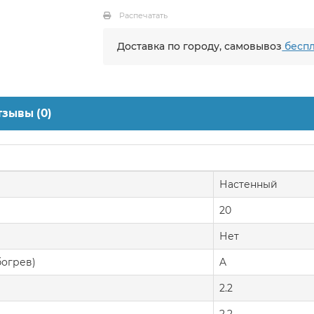
Распечатать
Доставка по городу, самовывоз
беспл
тзывы (0)
Настенный
20
Нет
богрев)
A
2.2