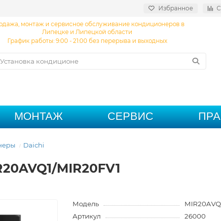
Избранное
С
одажа, монтаж и сервисное обслуживание кондиционеров в
Липецке и Липецкой области
График работы: 9:00 - 21:00 без перерыва и выходных
МОНТАЖ
СЕРВИС
ПР
неры
Daichi
IR20AVQ1/MIR20FV1
Модель
MIR20AVQ
Артикул
26000