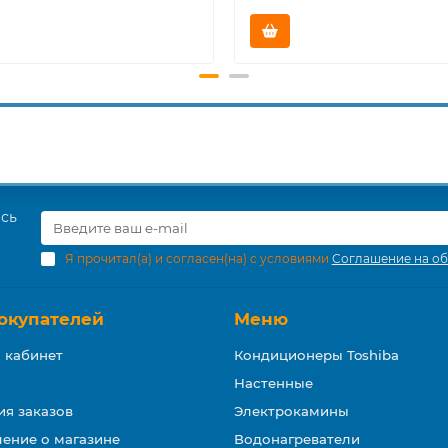
есь
Я прочитал(а) и согласен(на) с условиями
Соглашение на об
окупателей
Меню
 кабинет
Кондиционеры Toshiba
Настенные
ия заказов
Электрокамины
ение о магазине
Водонагреватели