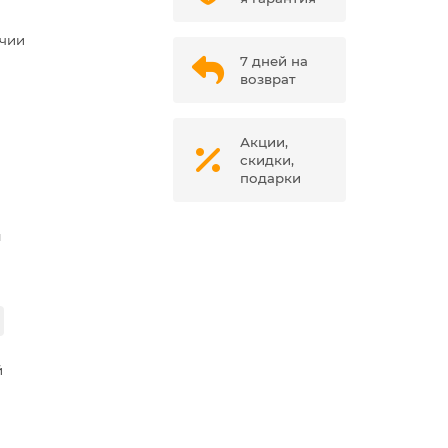
ичии
7 дней на
возврат
Акции,
скидки,
подарки
м
й