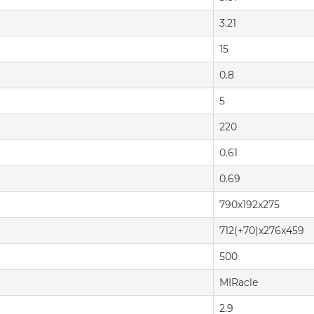
3.21
15
0.8
5
220
0.61
0.69
790x192x275
712(+70)x276x459
500
MIRacle
2.9