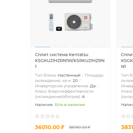
Сплит система Kentatsu
Спли
KSGKU21HZRN1W/KSRKU21HZRN
KSGK
1
N1
Тип блока:
Настенный
Площадь
Тип б
охлаждения, кв.м:
20
охлаж
Инверторное управление:
Да
Инве
Класс Энергоэффективности
Класс
(охлаждение/обогрев):
A
(охла
Есть в наличии
36010.00 ₽
3831
38090.00 ₽