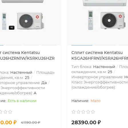
т система Kentatsu
Сплит система Kentatsu
U26HZRN1W/KSRKU26HZR
KSGA26HFRN1/KSRA26HFR
Тип блока:
Настенный
Пло
охлаждения, кв.м:
25
лока:
Настенный
Площадь
Инверторное управление:
Н
дения, кв.м:
25
Класс Энергоэффективности
рторное управление:
Да
(охлаждение/обогрев):
 Энергоэффективности
ждение/обогрев):
A
Есть в наличии
Мало
0.00 ₽
28390.00 ₽
41190.00 ₽