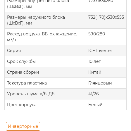
Размеры внутреннего блока
773x185x250
(ШxВxГ), мм
Размеры наружного блока
732(+70)x330x555
(ШxВxГ), мм
Расход воздуха, ВБ, охлаждение,
590/280
м3/ч
Серия
ICE Inverter
Срок службы
10 лет
Страна сборки
Китай
Текстура пластика
Глянцевый
Уровень шума в/б, Дб
41/26
Цвет корпуса
Белый
Инверторные