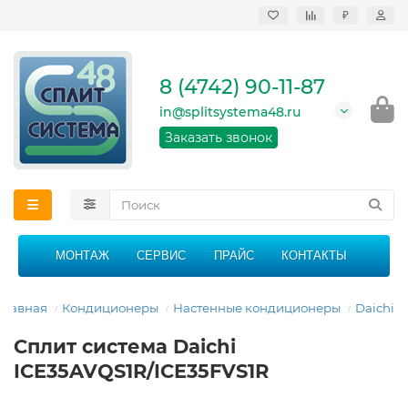
₽
Продажа, монтаж и
сервисное
обслуживание
8 (4742) 90-11-87
кондиционеров в
Липецке и Липецкой
in@splitsystema48.ru
области
График работы: 9:00 -
Заказать звонок
21:00 без перерыва и
выходных
МОНТАЖ
СЕРВИС
ПРАЙС
КОНТАКТЫ
Главная
Кондиционеры
Настенные кондиционеры
Daichi
Сплит система Daichi
ICE35AVQS1R/ICE35FVS1R