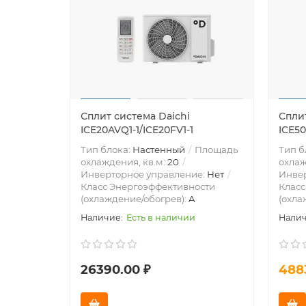
Сплит система Daichi
Сплит
ICE20AVQ1-1/ICE20FV1-1
ICE50
Тип блока:
Настенный
Площадь
Тип б
охлаждения, кв.м:
20
охлаж
Инверторное управление:
Нет
Инве
Класс Энергоэффективности
Класс
(охлаждение/обогрев):
A
(охла
Есть в наличии
26390.00 ₽
488