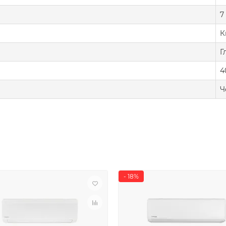
7
К
Г
4
Ч
- 18%