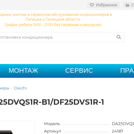
Избранное
С
одажа, монтаж и сервисное обслуживание кондиционеров в
Липецке и Липецкой области
График работы: 9:00 - 21:00 без перерыва и выходных
МОНТАЖ
СЕРВИС
ПР
неры
Daichi
A25DVQS1R-B1/DF25DVS1R-1
Модель
DA25DVQS1
Артикул
24187