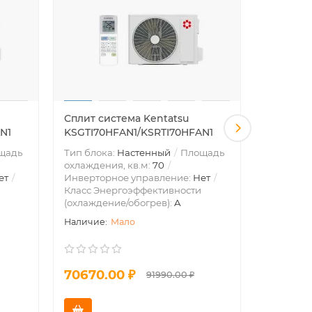
Сплит система Kentatsu
Сплит с
N1
KSGTI70HFAN1/KSRTI70HFAN1
09N8C2S
щадь
Тип блока:
Настенный
Площадь
Тип блок
охлаждения, кв.м:
70
охлажден
ет
Инверторное управление:
Нет
Инвертор
Класс Энергоэффективности
Класс Эн
(охлаждение/обогрев):
A
(охлажде
Мало
70670.00 ₽
37160.
91990.00 ₽