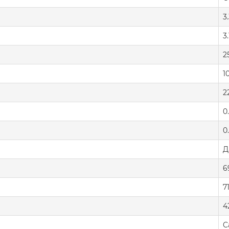
3
3.
2
1
2
0
0
Д
6
7
4
C