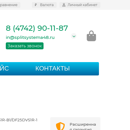
равнение
₽
Валюта
Личный кабинет
8 (4742) 90-11-87
in@splitsystema48.ru
Заказать звонок
АЙС
КОНТАКТЫ
R-B1/DF25DVS1R-1
Расширенна
я гарантия