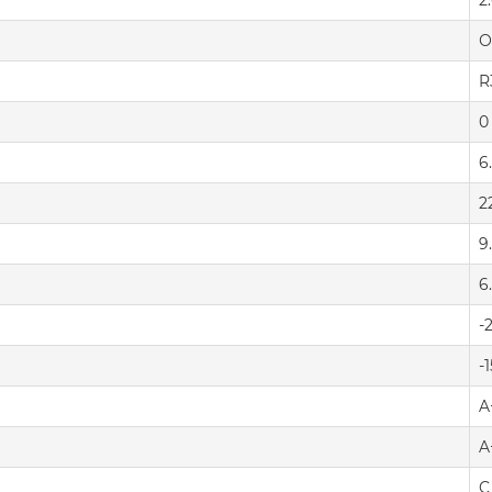
2
О
R
0
6
2
9
6
-
-
A
A
C