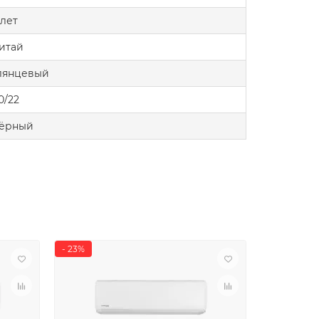
 лет
итай
лянцевый
0/22
ёрный
- 23%
- 6%