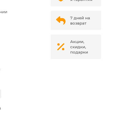
ичии
7 дней на
возврат
Акции,
скидки,
подарки
м
й