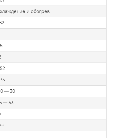
.61
хлаждение и обогрев
32
.5
2
.52
.35
20 — 30
15 — 53
+
++