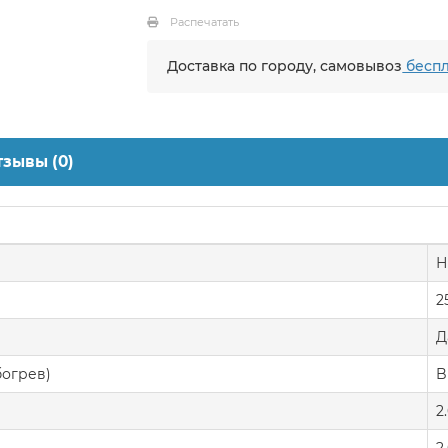
Распечатать
Доставка по городу, самовывоз
беспл
тзывы (0)
Н
2
Д
богрев)
B
2