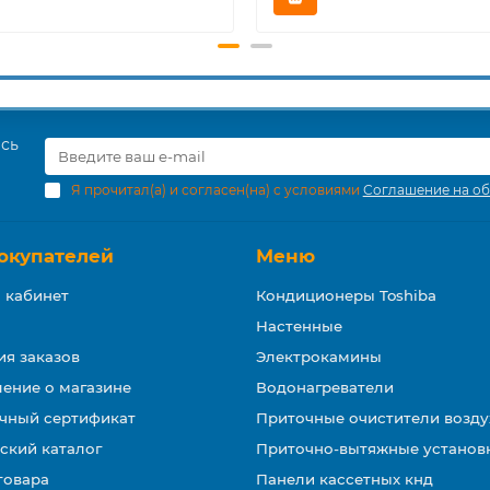
есь
Я прочитал(а) и согласен(на) с условиями
Соглашение на об
окупателей
Меню
 кабинет
Кондиционеры Toshiba
Настенные
ия заказов
Электрокамины
ение о магазине
Водонагреватели
чный сертификат
Приточные очистители возду
ский каталог
Приточно-вытяжные установ
товара
Панели кассетных кнд