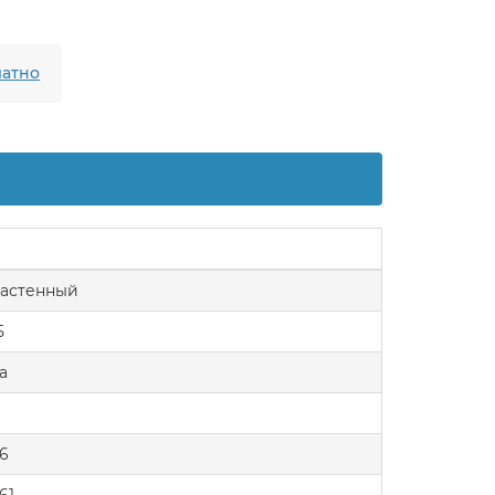
атно
астенный
5
а
.6