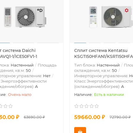
 система Daichi
Сплит система Kentatsu
AVQ1-1/ICE50FV1-1
KSGTI50HFAN1/KSRTI50HFA
лока:
Настенный
Площадь
Тип блока:
Настенный
Пло
дения, кв.м:
50
охлаждения, кв.м:
50
рторное управление:
Нет
Инверторное управление:
Н
 Энергоэффективности
Класс Энергоэффективности
ждение/обогрев):
A
(охлаждение/обогрев):
A
Очень мало
Есть в наличии
30.00 ₽
59660.00 ₽
63690.00 ₽
72790.00 ₽