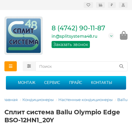
₽
Продажа, монтаж и
сервисное
обслуживание
8 (4742) 90-11-87
кондиционеров в
Липецке и Липецкой
in@splitsystema48.ru
области
График работы: 9:00 -
Заказать звонок
21:00 без перерыва и
выходных
МОНТАЖ
СЕРВИС
ПРАЙС
КОНТАКТЫ
Главная
Кондиционеры
Настенные кондиционеры
Ballu
Сплит система Ballu Olympio Edge
BSO-12HN1_20Y