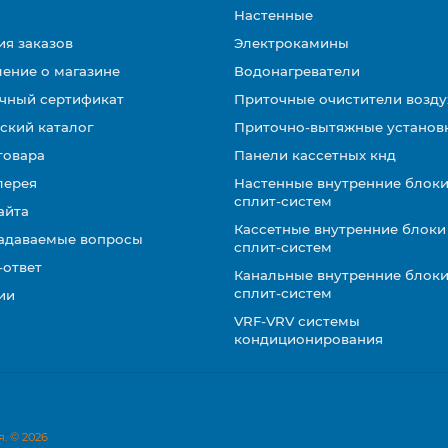
Настенные
ия заказов
Электрокамины
ение о магазине
Водонагреватели
чный сертификат
Приточные очистители возду
ский каталог
Приточно-вытяжные установ
товара
Панели кассетных кнд
лерея
Настенные внутренние блоки
сплит-систем
айта
Кассетные внутренние блоки
задаваемые вопросы
сплит-систем
-ответ
Канальные внутренние блоки
сплит-систем
ии
VRF-VRV системы
кондиционирования
. © 2026