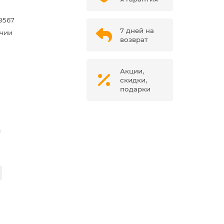
9567
7 дней на
ичии
возврат
Акции,
скидки,
подарки
м