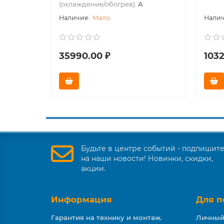
(охлаждение/обогрев):
A
Мало
35990.00 ₽
1032
Будьте в центре событий - подпишит
на наши новости! Новинки, скидки,
акции.
Информация
Для п
Гарантия на технику и монтаж.
Личный