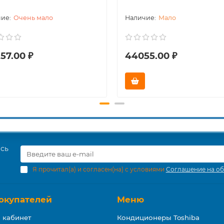
Очень мало
Мало
57.00 ₽
44055.00 ₽
есь
Я прочитал(а) и согласен(на) с условиями
Соглашение на об
окупателей
Меню
 кабинет
Кондиционеры Toshiba