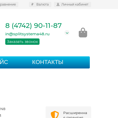
равнение
₽
Валюта
Личный кабинет
8 (4742) 90-11-87
in@splitsystema48.ru
Заказать звонок
АЙС
КОНТАКТЫ
HN8
Расширенна
3
я гарантия