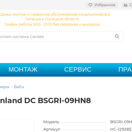
Избранное
С
одажа, монтаж и сервисное обслуживание кондиционеров в
Липецке и Липецкой области
График работы: 9:00 - 21:00 без перерыва и выходных
МОНТАЖ
СЕРВИС
ПР
неры
Ballu
enland DC BSGRI-09HN8
Модель
BSGRI-09
Артикул
НС-129283