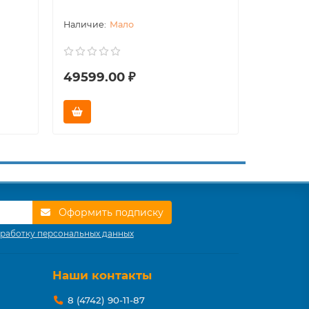
Мало
49599.00 ₽
43461.
Оформить подписку
работку персональных данных
Наши контакты
8 (4742) 90-11-87