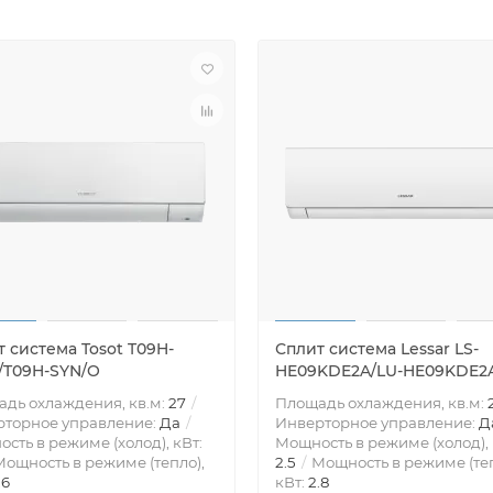
 система Tosot T09H-
Сплит система Lessar LS-
I/T09H-SYN/O
HE09KDE2A/LU-HE09KDE2
дь охлаждения, кв.м:
27
Площадь охлаждения, кв.м:
рторное управление:
Да
Инверторное управление:
Д
сть в режиме (холод), кВт:
Мощность в режиме (холод), 
ощность в режиме (тепло),
2.5
Мощность в режиме (теп
.6
кВт:
2.8