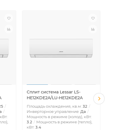
Сплит система Lessar LS-
Сплит си
A
HE12KDE2A/LU-HE12KDE2A
QV-LA0
25
Площадь охлаждения, кв.м:
32
Инвертор
а
Инверторное управление:
Да
Мощность 
кВт:
Мощность в режиме (холод), кВт:
2.5
Мощн
ло),
3.2
Мощность в режиме (тепло),
кВт:
2.8
кВт:
3.4