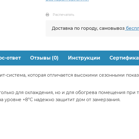
Распечатать
Доставка по городу, самовывоз
беспл
ос-ответ
Отзывы (0)
Инструкции
Сертифика
плит-система, которая отличается высокими сезонными пока
 только для охлаждения, но и для обогрева помещения при т
а уровне +8°C надежно защитит дом от замерзания.