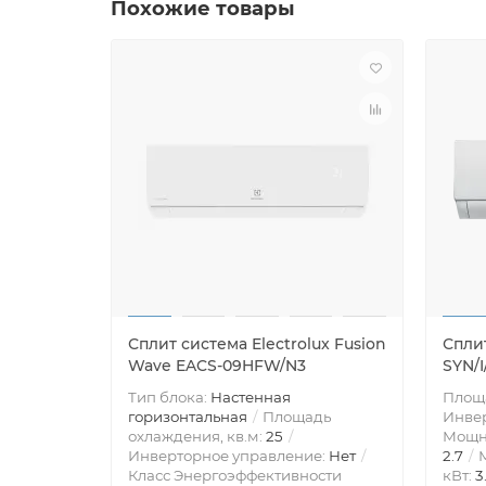
Похожие товары
Сплит система Electrolux Fusion
Сплит
Wave EACS-09HFW/N3
SYN/
Тип блока:
Настенная
Площа
горизонтальная
Площадь
Инве
охлаждения, кв.м:
25
Мощно
Инверторное управление:
Нет
2.7
М
Класс Энергоэффективности
кВт:
3