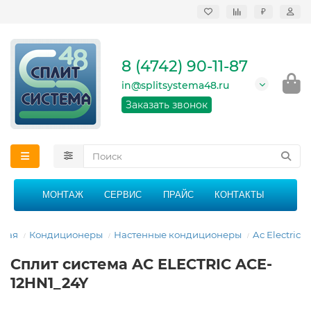
₽
Продажа, монтаж и
сервисное
обслуживание
8 (4742) 90-11-87
кондиционеров в
Липецке и Липецкой
in@splitsystema48.ru
области
График работы: 9:00 -
Заказать звонок
21:00 без перерыва и
выходных
МОНТАЖ
СЕРВИС
ПРАЙС
КОНТАКТЫ
вная
Кондиционеры
Настенные кондиционеры
Ac Electric
Сплит система AC ELECTRIC ACE-
12HN1_24Y