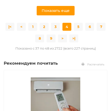
Показать еще
|<
<
1
2
3
4
5
6
7
8
9
>
>|
Показано с 37 по 48 из 2722 (всего 227 страниц)
Рекомендуем почитать
Распечатать