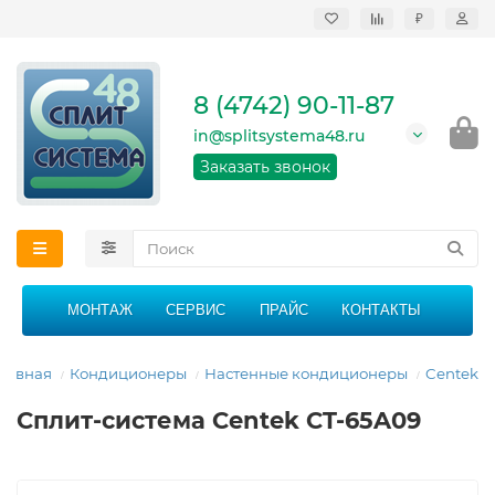
₽
Продажа, монтаж и
сервисное
обслуживание
8 (4742) 90-11-87
кондиционеров в
Липецке и Липецкой
in@splitsystema48.ru
области
График работы: 9:00 -
Заказать звонок
21:00 без перерыва и
выходных
МОНТАЖ
СЕРВИС
ПРАЙС
КОНТАКТЫ
лавная
Кондиционеры
Настенные кондиционеры
Centek
Сплит-система Centek CT-65A09