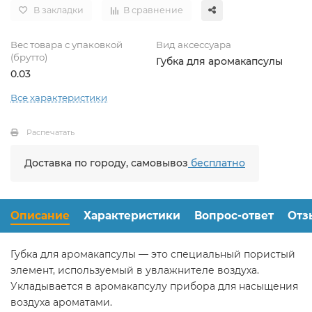
В закладки
В сравнение
Вес товара с упаковкой
Вид аксессуара
(брутто)
Губка для аромакапсулы
0.03
Все характеристики
Распечатать
Доставка по городу, самовывоз
бесплатно
Описание
Характеристики
Вопрос-ответ
Отз
Губка для аромакапсулы — это специальный пористый
элемент, используемый в увлажнителе воздуха.
Укладывается в аромакапсулу прибора для насыщения
воздуха ароматами.