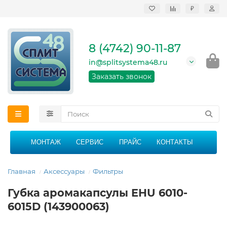
₽
Продажа, монтаж и
сервисное
обслуживание
8 (4742) 90-11-87
кондиционеров в
Липецке и Липецкой
in@splitsystema48.ru
области
График работы: 9:00 -
Заказать звонок
21:00 без перерыва и
выходных
МОНТАЖ
СЕРВИС
ПРАЙС
КОНТАКТЫ
Главная
Аксессуары
Фильтры
Губка аромакапсулы EHU 6010-
6015D (143900063)