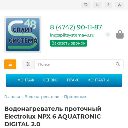
₽
Продажа, монтаж и
сервисное
обслуживание
8 (4742) 90-11-87
кондиционеров в
Липецке и Липецкой
in@splitsystema48.ru
области
График работы: 9:00 -
Заказать звонок
21:00 без перерыва и
выходных
МОНТАЖ
СЕРВИС
ПРАЙС
КОНТАКТЫ
Главная
Водонагреватели
Проточные
Водонагреватель проточный
Electrolux NPX 6 AQUATRONIC
DIGITAL 2.0