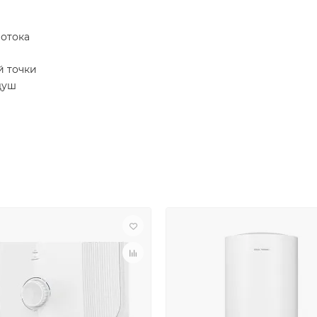
ротока
й точки
душ