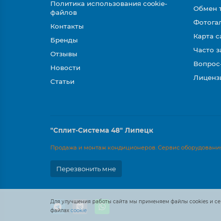
Политика использования cookie-
Обмен 
файлов
Фотога
Контакты
Карта с
Бренды
Часто 
Отзывы
Вопрос
Новости
Лиценз
Статьи
"Сплит-Система 48" Липецк
Продажа и монтаж кондиционеров. Сервис оборудования
Перезвонить мне
Для улучшения работы сайта мы применяем файлы cookies и се
файлах
cookie