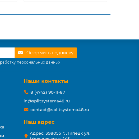
Оформить подписку
работку персональных данных
Наши контакты
8 (4742) 90-11-87
in@splitsystema48.ru
contact@splitsystema48.ru
Наш адрес
ха
Адрес: 398055 г. Липецк ул.
ки
Московская д. 145