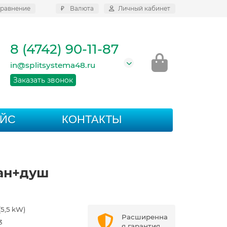
равнение
₽
Валюта
Личный кабинет
8 (4742) 90-11-87
in@splitsystema48.ru
Заказать звонок
АЙС
КОНТАКТЫ
ран+душ
(5,5 kW)
Расширенна
3
я гарантия