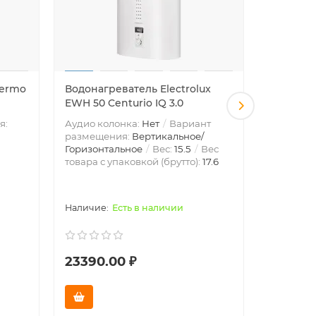
hermo
Водонагреватель Electrolux
Водонаг
EWH 50 Centurio IQ 3.0
Royal Th
kW) - к
я:
Аудио колонка:
Нет
Вариант
размещения:
Вертикальное/
Автомати
Горизонтальное
Вес:
15.5
Вес
подаче в
товара с упаковкой (брутто):
17.6
размеще
1.3
Вес т
(брутто):
1
Есть в наличии
23390.00 ₽
3190.0