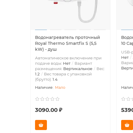
Водонагреватель проточный
Водо
Royal Thermo Smartfix S (5,5
10 Ca
kW) - душ
USB-р
Нет
Автоматическое включение при
Вари
подаче воды:
Нет
Вариант
Верт
размещения:
Вертикальное
Вес:
1.2
Вес товара с упаковкой
(брутто):
1.4
Мало
3090.00 ₽
539