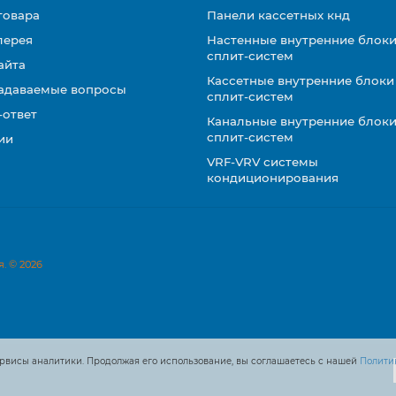
товара
Панели кассетных кнд
лерея
Настенные внутренние блоки
сплит-систем
айта
Кассетные внутренние блоки
задаваемые вопросы
сплит-систем
-ответ
Канальные внутренние блоки
сплит-систем
ии
VRF-VRV системы
кондиционирования
. © 2026
рвисы аналитики. Продолжая его использование, вы соглашаетесь с нашей
Полити