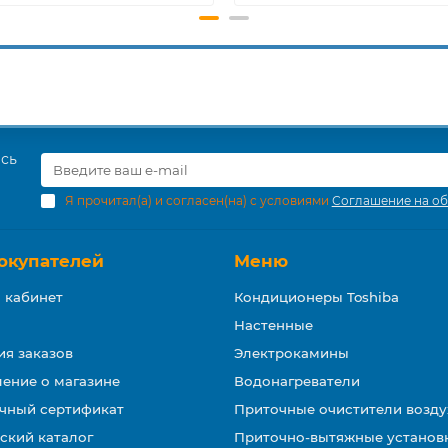
есь
Я прочитал(а) и согласен(на) с условиями
Соглашение на об
окупателей
Меню
 кабинет
Кондиционеры Toshiba
Настенные
ия заказов
Электрокамины
ение о магазине
Водонагреватели
чный сертификат
Приточные очистители возду
ский каталог
Приточно-вытяжные установ