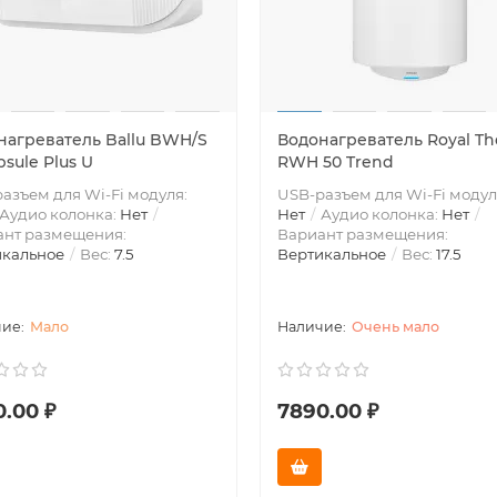
нагреватель Ballu BWH/S
Водонагреватель Royal T
psule Plus U
RWH 50 Trend
азъем для Wi-Fi модуля:
USB-разъем для Wi-Fi модул
Аудио колонка:
Нет
Нет
Аудио колонка:
Нет
ант размещения:
Вариант размещения:
икальное
Вес:
7.5
Вертикальное
Вес:
17.5
Мало
Очень мало
0.00 ₽
7890.00 ₽