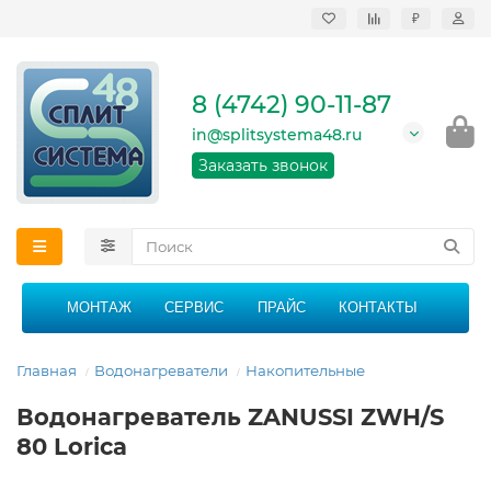
₽
Продажа, монтаж и
сервисное
обслуживание
8 (4742) 90-11-87
кондиционеров в
Липецке и Липецкой
in@splitsystema48.ru
области
График работы: 9:00 -
Заказать звонок
21:00 без перерыва и
выходных
МОНТАЖ
СЕРВИС
ПРАЙС
КОНТАКТЫ
Главная
Водонагреватели
Накопительные
Водонагреватель ZANUSSI ZWH/S
80 Lorica