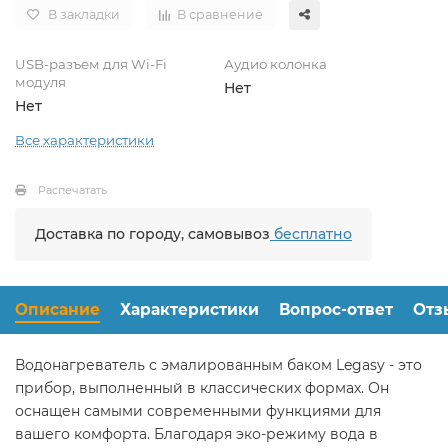
В закладки
В сравнение
USB-разъем для Wi-Fi
Аудио колонка
модуля
Нет
Нет
Все характеристики
Распечатать
Доставка по городу, самовывоз
бесплатно
Описание
Характеристики
Вопрос-ответ
Отз
Водонагреватель с эмалированным баком Legasy - это
прибор, выполненный в классических формах. Он
оснащен самыми современными функциями для
вашего комфорта. Благодаря эко-режиму вода в