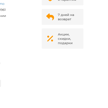
rmo
1961
7 дней на
ичии
возврат
Акции,
скидки,
подарки
м