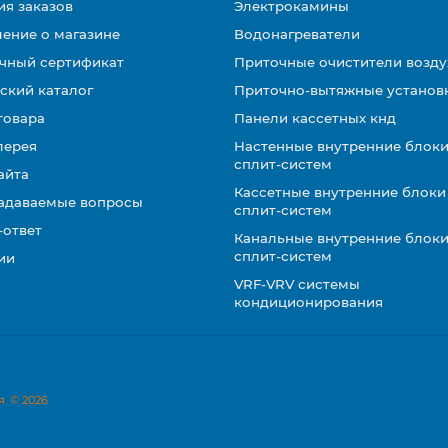
ия заказов
Электрокамины
ение о магазине
Водонагреватели
чный сертификат
Приточные очистители возду
ский каталог
Приточно-вытяжные установ
товара
Панели кассетных кнд
лерея
Настенные внутренние блоки
сплит-систем
айта
Кассетные внутренние блоки
задаваемые вопросы
сплит-систем
-ответ
Канальные внутренние блоки
сплит-систем
ии
VRF-VRV системы
кондиционирования
. © 2026