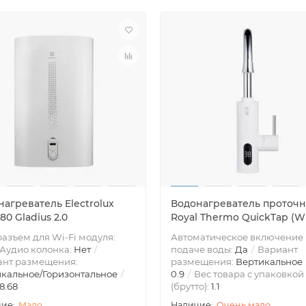
агреватель Electrolux
Водонагреватель проточ
0 Gladius 2.0
Royal Thermo QuickTap (W
азъем для Wi-Fi модуля:
Автоматическое включение
Аудио колонка:
Нет
подаче воды:
Да
Вариант
ант размещения:
размещения:
Вертикальное
кальное/Горизонтальное
0.9
Вес товара с упаковкой
8.68
(брутто):
1.1
Мало
Очень мало