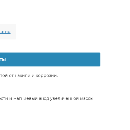
атно
ты
ой от накипи и коррозии.
ности и магниевый анод увеличенной массы