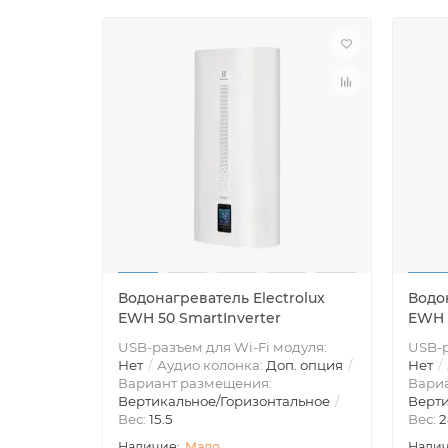
Водонагреватель Electrolux
Водон
EWH 50 SmartInverter
EWH 8
USB-разъем для Wi-Fi модуля:
USB-р
Нет
Аудио колонка:
Доп. опция
Нет
Вариант размещения:
Вари
Вертикальное/Горизонтальное
Верти
Вес:
15.5
Вес:
2
Мало