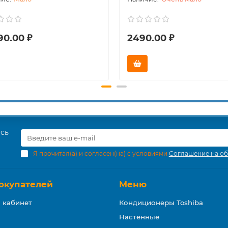
90.00 ₽
2490.00 ₽
есь
Я прочитал(а) и согласен(на) с условиями
Соглашение на об
окупателей
Меню
 кабинет
Кондиционеры Toshiba
Настенные