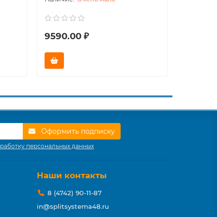
9590.00 ₽
9890.0
Оформить подписку
работку персональных данных
Наши контакты
8 (4742) 90-11-87
in@splitsystema48.ru