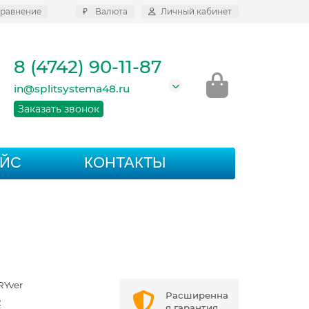
равнение
₽
Валюта
Личный кабинет
8 (4742) 90-11-87
in@splitsystema48.ru
Заказать звонок
АЙС
КОНТАКТЫ
RYver
Расширенна
2
я гарантия