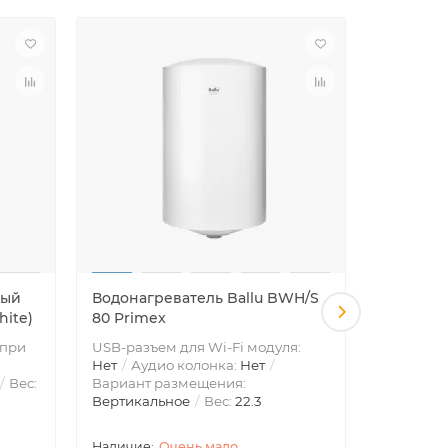
ный
Водонагреватель Ballu BWH/S
Водонаг
hite)
80 Primex
80 Legac
 при
USB-разъем для Wi-Fi модуля:
USB-разъ
Нет
Аудио колонка:
Нет
Нет
Ауд
Вес:
Вариант размещения:
Вариант 
Вертикальное
Вес:
22.3
Вертикал
Очень мало