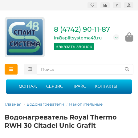
₽
Продажа, монтаж и
сервисное
обслуживание
8 (4742) 90-11-87
кондиционеров в
Липецке и Липецкой
in@splitsystema48.ru
области
График работы: 9:00 -
Заказать звонок
21:00 без перерыва и
выходных
МОНТАЖ
СЕРВИС
ПРАЙС
КОНТАКТЫ
Главная
Водонагреватели
Накопительные
Водонагреватель Royal Thermo
RWH 30 Citadel Unic Grafit