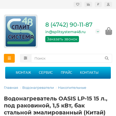
₽
Продажа, монтаж и
сервисное
обслуживание
8 (4742) 90-11-87
кондиционеров в
Липецке и Липецкой
in@splitsystema48.ru
области
График работы: 9:00 -
Заказать звонок
21:00 без перерыва и
выходных
МОНТАЖ
СЕРВИС
ПРАЙС
КОНТАКТЫ
Главная
Водонагреватели
Накопительные
Водонагреватель OASIS LP-15 15 л.,
под раковиной, 1,5 кВт, бак
стальной эмалированный (Китай)