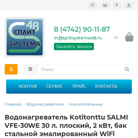
₽
Продажа, монтаж и
сервисное
обслуживание
8 (4742) 90-11-87
кондиционеров в
Липецке и Липецкой
in@splitsystema48.ru
области
График работы: 9:00 -
Заказать звонок
21:00 без перерыва и
выходных
МОНТАЖ
СЕРВИС
ПРАЙС
КОНТАКТЫ
Главная
Водонагреватели
Накопительные
Водонагреватель Kotitonttu SALMI
VFE-30WE 30 л. плоский, 2 кВт, бак
стальной эмалированный WiFi