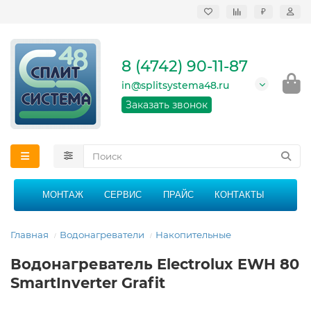
₽
Продажа, монтаж и
сервисное
обслуживание
8 (4742) 90-11-87
кондиционеров в
Липецке и Липецкой
in@splitsystema48.ru
области
График работы: 9:00 -
Заказать звонок
21:00 без перерыва и
выходных
МОНТАЖ
СЕРВИС
ПРАЙС
КОНТАКТЫ
Главная
Водонагреватели
Накопительные
Водонагреватель Electrolux EWH 80
SmartInverter Grafit