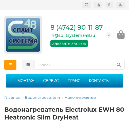
₽
Продажа, монтаж и
сервисное
обслуживание
8 (4742) 90-11-87
кондиционеров в
Липецке и Липецкой
in@splitsystema48.ru
области
График работы: 9:00 -
Заказать звонок
21:00 без перерыва и
выходных
МОНТАЖ
СЕРВИС
ПРАЙС
КОНТАКТЫ
Главная
Водонагреватели
Накопительные
Водонагреватель Electrolux EWH 80
Heatronic Slim DryHeat