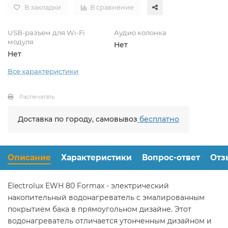
В закладки
В сравнение
USB-разъем для Wi-Fi
Аудио колонка
модуля
Нет
Нет
Все характеристики
Распечатать
Доставка по городу, самовывоз
бесплатно
Описание
Характеристики
Вопрос-ответ
Отз
Electrolux EWH 80 Formax - электрический
накопительный водонагреватель с эмалированным
покрытием бака в прямоугольном дизайне. Этот
водонагреватель отличается утонченным дизайном и