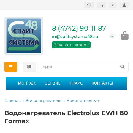
₽
Продажа, монтаж и
сервисное
обслуживание
8 (4742) 90-11-87
кондиционеров в
Липецке и Липецкой
in@splitsystema48.ru
области
График работы: 9:00 -
Заказать звонок
21:00 без перерыва и
выходных
МОНТАЖ
СЕРВИС
ПРАЙС
КОНТАКТЫ
Главная
Водонагреватели
Накопительные
Водонагреватель Electrolux EWH 80
Formax