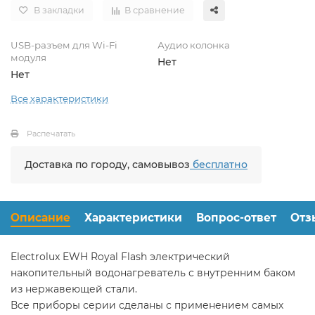
В закладки
В сравнение
USB-разъем для Wi-Fi
Аудио колонка
модуля
Нет
Нет
Все характеристики
Распечатать
Доставка по городу, самовывоз
бесплатно
Описание
Характеристики
Вопрос-ответ
Отз
Electrolux EWH Royal Flash электрический
накопительный водонагреватель с внутренним баком
из нержавеющей стали.
Все приборы серии сделаны с применением самых