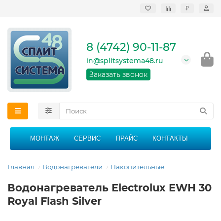
₽
Продажа, монтаж и
сервисное
обслуживание
8 (4742) 90-11-87
кондиционеров в
Липецке и Липецкой
in@splitsystema48.ru
области
График работы: 9:00 -
Заказать звонок
21:00 без перерыва и
выходных
МОНТАЖ
СЕРВИС
ПРАЙС
КОНТАКТЫ
Главная
Водонагреватели
Накопительные
Водонагреватель Electrolux EWH 30
Royal Flash Silver