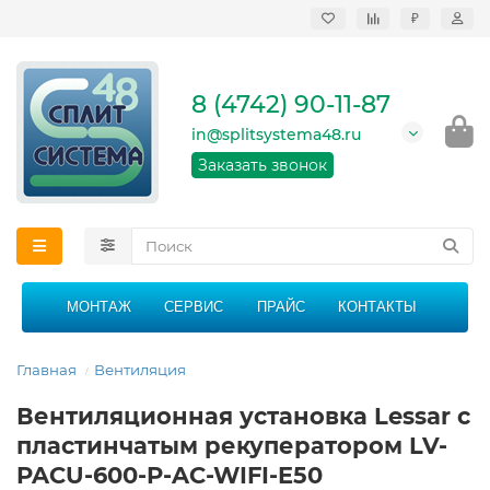
₽
Продажа, монтаж и
сервисное
обслуживание
8 (4742) 90-11-87
кондиционеров в
Липецке и Липецкой
in@splitsystema48.ru
области
График работы: 9:00 -
Заказать звонок
21:00 без перерыва и
выходных
МОНТАЖ
СЕРВИС
ПРАЙС
КОНТАКТЫ
Главная
Вентиляция
Вентиляционная установка Lessar с
пластинчатым рекуператором LV-
PACU-600-P-AC-WIFI-E50