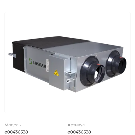
Модель
Артикул
e00436538
e00436538