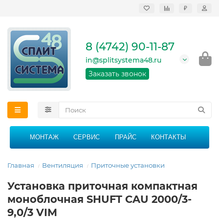
₽
Продажа, монтаж и
сервисное
обслуживание
8 (4742) 90-11-87
кондиционеров в
Липецке и Липецкой
in@splitsystema48.ru
области
График работы: 9:00 -
Заказать звонок
21:00 без перерыва и
выходных
МОНТАЖ
СЕРВИС
ПРАЙС
КОНТАКТЫ
Главная
Вентиляция
Приточные установки
Установка приточная компактная
моноблочная SHUFT CAU 2000/3-
9,0/3 VIM