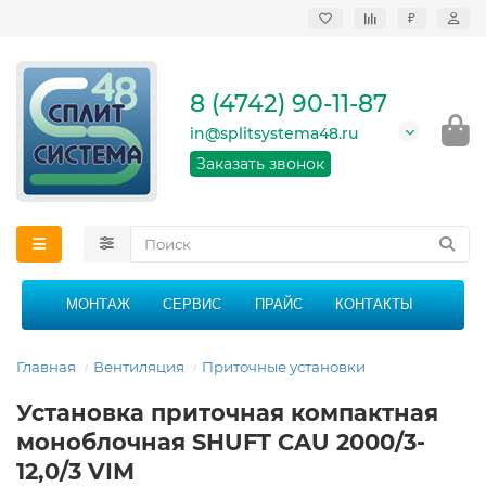
₽
Продажа, монтаж и
сервисное
обслуживание
8 (4742) 90-11-87
кондиционеров в
Липецке и Липецкой
in@splitsystema48.ru
области
График работы: 9:00 -
Заказать звонок
21:00 без перерыва и
выходных
МОНТАЖ
СЕРВИС
ПРАЙС
КОНТАКТЫ
Главная
Вентиляция
Приточные установки
Установка приточная компактная
моноблочная SHUFT CAU 2000/3-
12,0/3 VIM