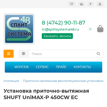
₽
Продажа, монтаж и
сервисное
обслуживание
8 (4742) 90-11-87
кондиционеров в
Липецке и Липецкой
in@splitsystema48.ru
области
График работы: 9:00 -
Заказать звонок
21:00 без перерыва и
выходных
МОНТАЖ
СЕРВИС
ПРАЙС
КОНТАКТЫ
Вентиляция
Приточно-вытяжные вентиляционные установки
Установка приточно-вытяжная
SHUFT UniMAX-P 450CW EC