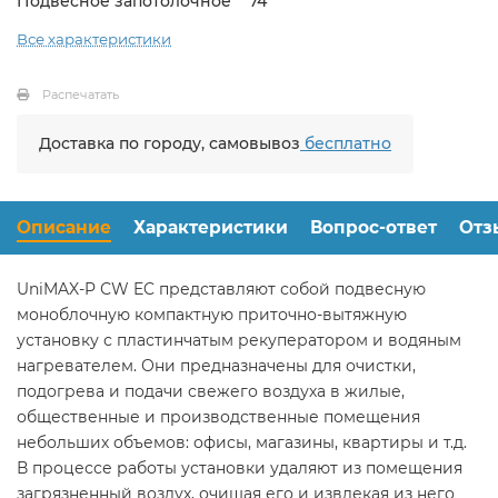
Подвесное запотолочное
74
Все характеристики
Распечатать
Доставка по городу, самовывоз
бесплатно
Описание
Характеристики
Вопрос-ответ
Отз
UniMAX-P СW EC представляют собой подвесную
моноблочную компактную приточно-вытяжную
установку с пластинчатым рекуператором и водяным
нагревателем. Они предназначены для очистки,
подогрева и подачи свежего воздуха в жилые,
общественные и производственные помещения
небольших объемов: офисы, магазины, квартиры и т.д.
В процессе работы установки удаляют из помещения
загрязненный воздух, очищая его и извлекая из него