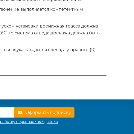
ключение выполняется компетентным
пуском установки дренажная трасса должна
0°С, то система отвода дренажа должна быть
 воздуха находится слева, а у правого (R) –
Оформить подписку
работку персональных данных