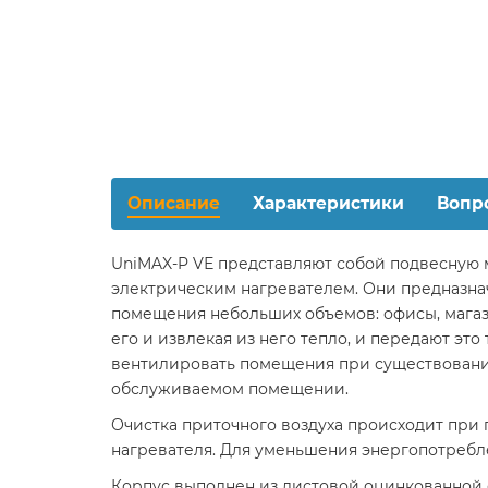
Описание
Характеристики
Вопр
UniMAX-P VЕ представляют собой подвесную 
электрическим нагревателем. Они предназна
помещения небольших объемов: офисы, магази
его и извлекая из него тепло, и передают э
вентилировать помещения при существовании
обслуживаемом помещении.
Очистка приточного воздуха происходит при
нагревателя. Для уменьшения энергопотребл
Корпус выполнен из листовой оцинкованной с