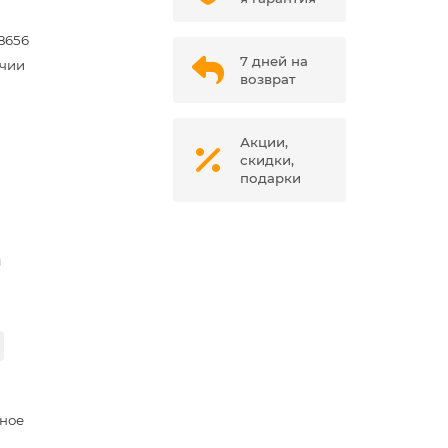
8656
7 дней на
ичии
возврат
Акции,
скидки,
подарки
м
ное