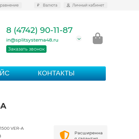
равнение
₽
Валюта
Личный кабинет
8 (4742) 90-11-87
in@splitsystema48.ru
Заказать звонок
АЙС
КОНТАКТЫ
-A
1500 VER-A
Расширенна
8
я гарантия