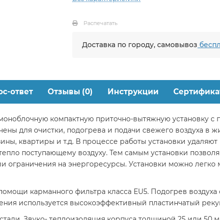
Распечатать
Доставка по городу, самовывоз
беспл
ос-ответ
Отзывы (0)
Инструкции
Сертифика
моноблочную компактную приточно-вытяжную установку с 
чены для очистки, подогрева и подачи свежего воздуха в 
ны, квартиры и т.д. В процессе работы установки удаляют
то тепло поступающему воздуху. Тем самым установки позво
 ограничения на энергоресурсы. Установки можно легко 
 помощи карманного фильтра класса EU5. Подогрев воздуха
ения используется высокоэффективный пластинчатый рекуп
тали. Звуко- теплоизоляция корпуса толщиной 25 или 50 м