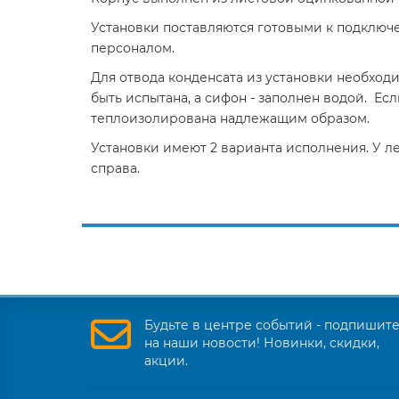
Установки поставляются готовыми к подключ
персоналом.
Для отвода конденсата из установки необхо
быть испытана, а сифон - заполнен водой. Ес
теплоизолирована надлежащим образом.
Установки имеют 2 варианта исполнения. У ле
справа.
Будьте в центре событий - подпишит
на наши новости! Новинки, скидки,
акции.