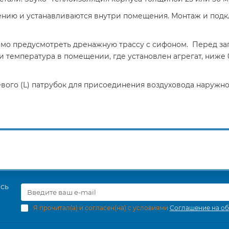
ению и устанавливаются внутри помещения. Монтаж и под
димо предусмотреть дренажную трассу с сифоном. Перед за
ли температура в помещении, где установлен агрегат, ниже 
вого (L) патрубок для присоединения воздуховода наружного
есь
Я прочитал(а) и согласен(на) с условиями
Соглашение на об