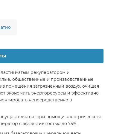
атно
ты
пластинчатым рекуператором и
жилые, общественные и производственные
 из помещения загрязненный воздух, очищая
ляют экономить энергоресурсы и эффективно
монтировать непосредственно в
 осуществляется при помощи электрического
ератор с эффективностью до 75%.
м из базальтовой минеральной ваты.