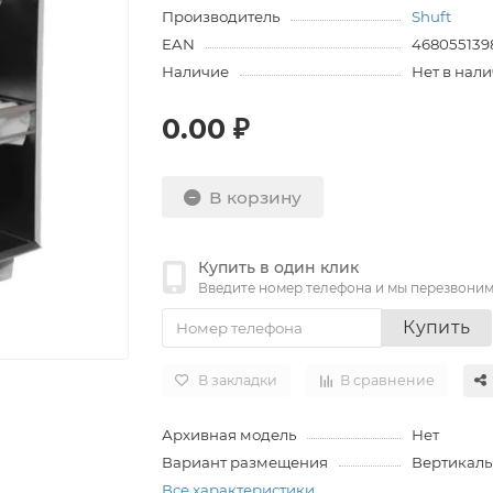
Производитель
Shuft
EAN
468055139
Наличие
Нет в нал
0.00 ₽
В корзину
Купить в один клик
Введите номер телефона и мы перезвони
Купить
В закладки
В сравнение
Архивная модель
Нет
Вариант размещения
Вертикаль
Все характеристики