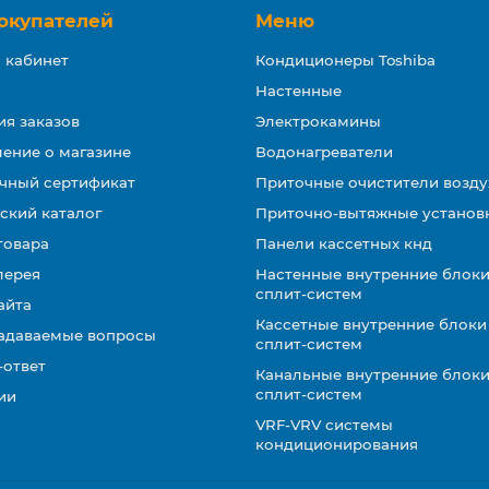
окупателей
Меню
 кабинет
Кондиционеры Toshiba
Настенные
ия заказов
Электрокамины
ение о магазине
Водонагреватели
чный сертификат
Приточные очистители возду
ский каталог
Приточно-вытяжные установ
товара
Панели кассетных кнд
лерея
Настенные внутренние блоки
сплит-систем
айта
Кассетные внутренние блоки
задаваемые вопросы
сплит-систем
-ответ
Канальные внутренние блоки
сплит-систем
ии
VRF-VRV системы
кондиционирования