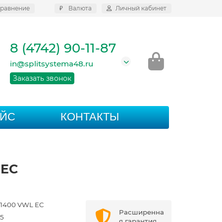
равнение
₽
Валюта
Личный кабинет
8 (4742) 90-11-87
in@splitsystema48.ru
Заказать звонок
АЙС
КОНТАКТЫ
 EC
1400 VWL EC
Расширенна
5
я гарантия