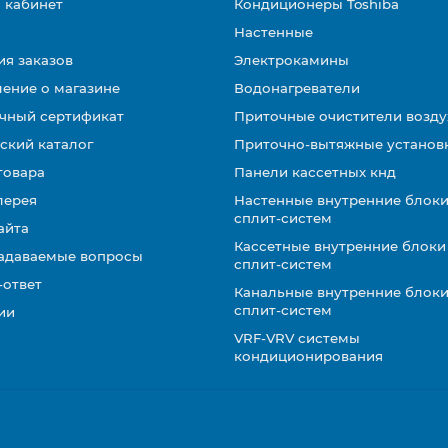
 кабинет
Кондиционеры Toshiba
Настенные
ия заказов
Электрокамины
ение о магазине
Водонагреватели
чный сертификат
Приточные очистители возду
ский каталог
Приточно-вытяжные установ
товара
Панели кассетных кнд
лерея
Настенные внутренние блоки
сплит-систем
айта
Кассетные внутренние блоки
задаваемые вопросы
сплит-систем
-ответ
Канальные внутренние блоки
сплит-систем
ии
VRF-VRV системы
кондиционирования