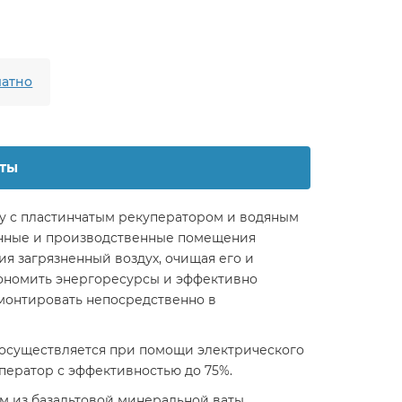
атно
ты
у с пластинчатым рекуператором и водяным
венные и производственные помещения
ия загрязненный воздух, очищая его и
экономить энергоресурсы и эффективно
монтировать непосредственно в
 осуществляется при помощи электрического
ератор с эффективностью до 75%.
м из базальтовой минеральной ваты.