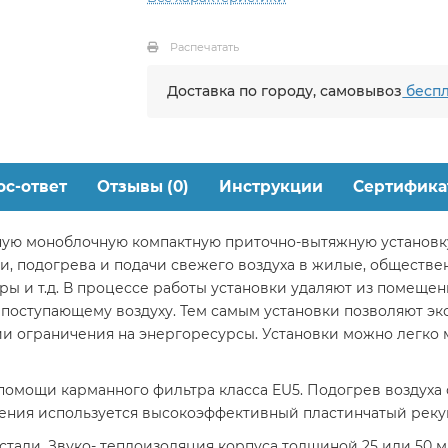
Распечатать
Доставка по городу, самовывоз
беспл
ос-ответ
Отзывы (0)
Инструкции
Сертифика
ную моноблочную компактную приточно-вытяжную установк
ки, подогрева и подачи свежего воздуха в жилые, общест
ы и т.д. В процессе работы установки удаляют из помещен
ло поступающему воздуху. Тем самым установки позволяют 
 ограничения на энергоресурсы. Установки можно легко 
 помощи карманного фильтра класса EU5. Подогрев воздуха
ения используется высокоэффективный пластинчатый рекуп
тали. Звуко- теплоизоляция корпуса толщиной 25 или 50 м