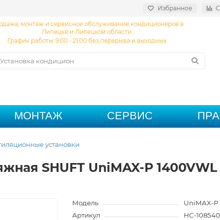
Избранное
С
одажа, монтаж и сервисное обслуживание кондиционеров в
Липецке и Липецкой области
График работы: 9:00 - 21:00 без перерыва и выходных
МОНТАЖ
СЕРВИС
ПР
тиляционные установки
яжная SHUFT UniMAX-P 1400VWL
Модель
UniMAX-P 
Артикул
НС-108540