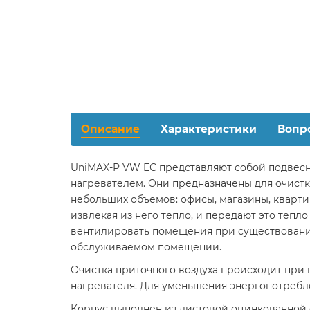
Описание
Характеристики
Вопр
UniMAX-P VW EС представляют собой подвес
нагревателем. Они предназначены для очист
небольших объемов: офисы, магазины, квартир
извлекая из него тепло, и передают это теп
вентилировать помещения при существовании
обслуживаемом помещении.
Очистка приточного воздуха происходит при
нагревателя. Для уменьшения энергопотребл
Корпус выполнен из листовой оцинкованной с