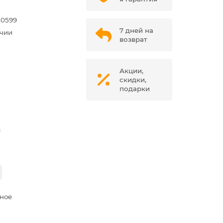
20599
7 дней на
ичии
возврат
Акции,
скидки,
подарки
м
ное