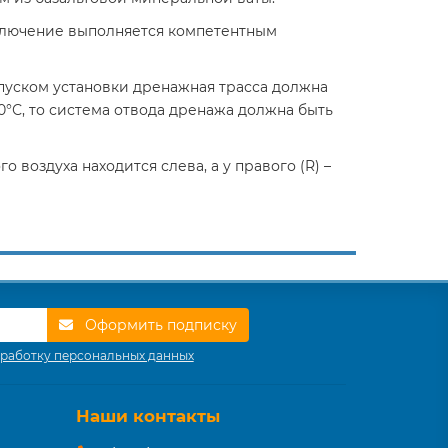
ключение выполняется компетентным
пуском установки дренажная трасса должна
0°С, то система отвода дренажа должна быть
 воздуха находится слева, а у правого (R) –
Оформить подписку
работку персональных данных
Наши контакты