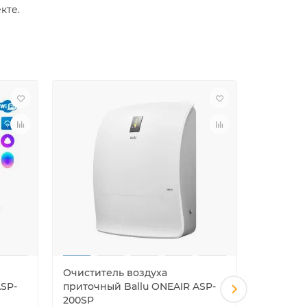
кте.
Очиститель воздуха
Очистит
ASP-
приточный Ballu ONEAIR ASP-
приточн
200SP
100H се