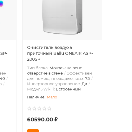
Очиститель воздуха
ASP-
приточный Ballu ONEAIR ASP-
200SP
Тип блока:
Монтаж на вент.
вен
отверстие в стене
Эффективен
40
для помещ. площадью, кв.м:
75
а
Инверторное управление:
Да
Модуль Wi-Fi:
Встроенный
Мало
60590.00 ₽