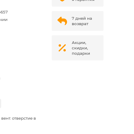
5657
7 дней на
ичии
возврат
Акции,
скидки,
подарки
м
вент. отверстие в