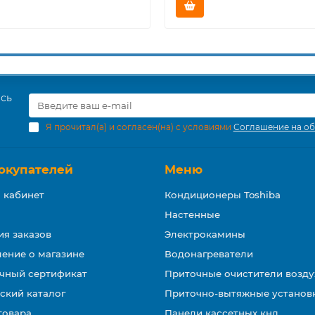
есь
Я прочитал(а) и согласен(на) с условиями
Соглашение на об
окупателей
Меню
 кабинет
Кондиционеры Toshiba
Настенные
ия заказов
Электрокамины
ение о магазине
Водонагреватели
чный сертификат
Приточные очистители возду
ский каталог
Приточно-вытяжные установ
товара
Панели кассетных кнд