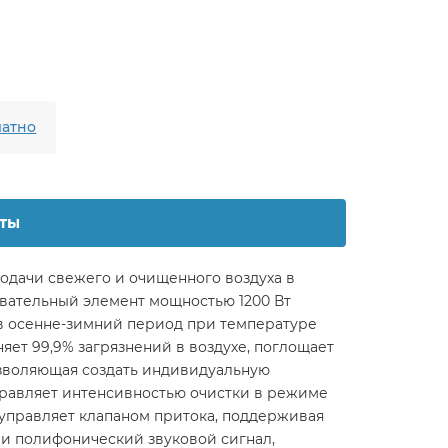
атно
ты
подачи свежего и очищенного воздуха в
вательный элемент мощностью 1200 Вт
 в осенне-зимний период при температуре
няет 99,9% загрязнений в воздухе, поглощает
позволяющая создать индивидуальную
управляет интенсивностью очистки в режиме
 управляет клапаном притока, поддерживая
и полифонический звуковой сигнал,