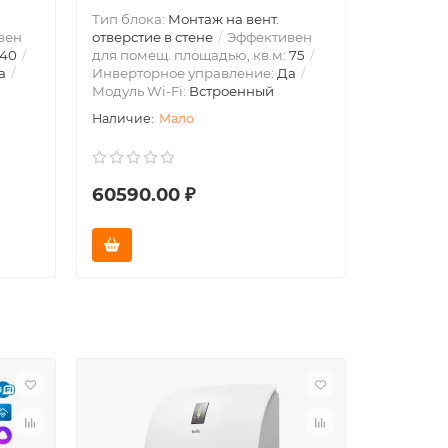
Тип блока:
Монтаж на вент.
Тип блок
вен
отверстие в стене
Эффективен
отверстие
40
для помещ. площадью, кв.м:
75
для поме
а
Инверторное управление:
Да
Инвертор
Модуль Wi-Fi:
Встроенный
Модуль W
Мало
60590.00 ₽
40080.