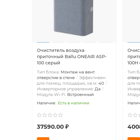
Очиститель воздуха
Очис
приточный Ballu ONEAIR ASP-
прит
100 серый
100H
Тип блока:
Монтаж на вент.
Тип б
отверстие в стене
Эффективен
отвер
для помещ. площадью, кв.м:
40
для п
Инверторное управление:
Да
Инве
Модуль Wi-Fi:
Встроенный
Модул
Есть в наличии
37590.00 ₽
400