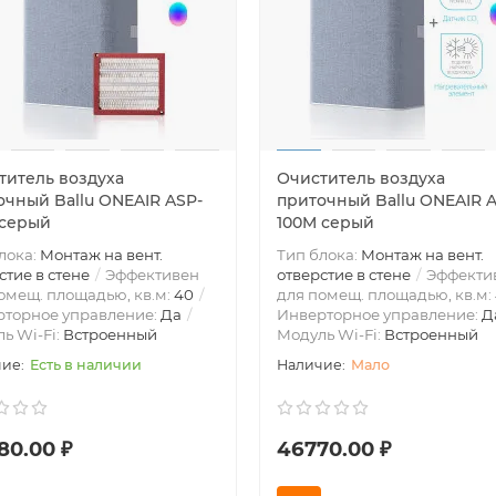
титель воздуха
Очиститель воздуха
очный Ballu ONEAIR ASP-
приточный Ballu ONEAIR 
 серый
100M серый
лока:
Монтаж на вент.
Тип блока:
Монтаж на вент.
стие в стене
Эффективен
отверстие в стене
Эффекти
омещ. площадью, кв.м:
40
для помещ. площадью, кв.м:
рторное управление:
Да
Инверторное управление:
Д
ь Wi-Fi:
Встроенный
Модуль Wi-Fi:
Встроенный
Есть в наличии
Мало
80.00 ₽
46770.00 ₽