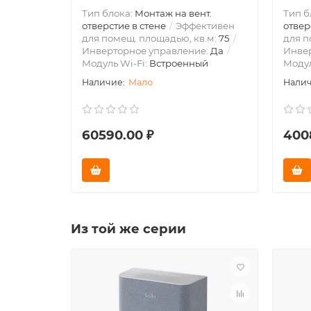
Тип блока:
Монтаж на вент.
Тип б
отверстие в стене
Эффективен
отвер
для помещ. площадью, кв.м:
75
для п
Инверторное управление:
Да
Инве
Модуль Wi-Fi:
Встроенный
Модул
Мало
60590.00 ₽
400
Из той же серии