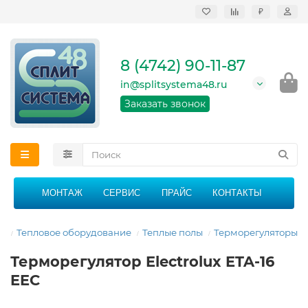
₽
Продажа, монтаж и
сервисное
обслуживание
8 (4742) 90-11-87
кондиционеров в
Липецке и Липецкой
in@splitsystema48.ru
области
График работы: 9:00 -
Заказать звонок
21:00 без перерыва и
выходных
МОНТАЖ
СЕРВИС
ПРАЙС
КОНТАКТЫ
ая
Тепловое оборудование
Теплые полы
Терморегуляторы
Терморегулятор Electrolux ETA-16
EEC