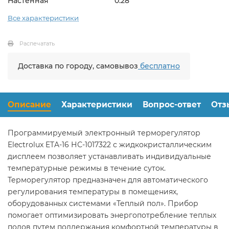
Настенная
0.28
Все характеристики
Распечатать
Доставка по городу, самовывоз
бесплатно
Описание
Характеристики
Вопрос-ответ
Отз
Программируемый электронный терморегулятор
Electrolux ETA-16 НС-1017322 с жидкокристаллическим
дисплеем позволяет устанавливать индивидуальные
температурные режимы в течение суток.
Терморегулятор предназначен для автоматического
регулирования температуры в помещениях,
оборудованных системами «Теплый пол». Прибор
помогает оптимизировать энергопотребление теплых
полов путем поддержания комфортной температуры в