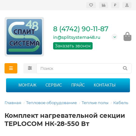
₽
Продажа, монтаж и
сервисное
обслуживание
8 (4742) 90-11-87
кондиционеров в
Липецке и Липецкой
in@splitsystema48.ru
области
График работы: 9:00 -
Заказать звонок
21:00 без перерыва и
выходных
МОНТАЖ
СЕРВИС
ПРАЙС
КОНТАКТЫ
Главная
Тепловое оборудование
Теплые полы
Кабель
Комплект нагревательной секции
TEPLOCOM НК-28-550 Вт