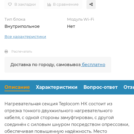
В закладки
В сравнение
Тип блока
Модуль Wi-Fi
Внутрипольное
Нет
Все характеристики
Распечатать
Доставка по городу, самовывоз
бесплатно
Описание
Характеристики
Вопрос-ответ
Отз
Нагревательная секция Teplocom НК состоит из
отрезка тонкого двухжильного нагревательного
кабеля, с одной стороны замуфтирован, с другой
соединён с силовым шнуром посредством опрессовки,
обеспечивая повышенную надёжность. Место