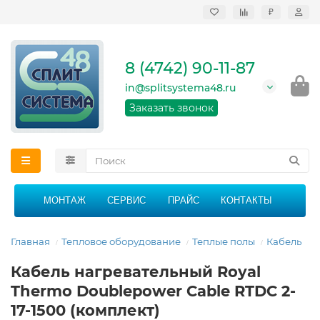
₽
Продажа, монтаж и
сервисное
обслуживание
8 (4742) 90-11-87
кондиционеров в
Липецке и Липецкой
in@splitsystema48.ru
области
График работы: 9:00 -
Заказать звонок
21:00 без перерыва и
выходных
МОНТАЖ
СЕРВИС
ПРАЙС
КОНТАКТЫ
Главная
Тепловое оборудование
Теплые полы
Кабель
Кабель нагревательный Royal
Thermo Doublepower Cable RTDC 2-
17-1500 (комплект)