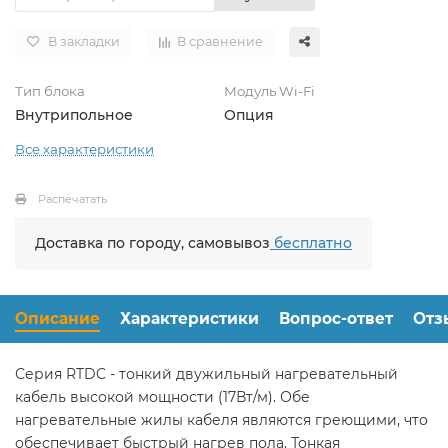
В закладки
В сравнение
Тип блока
Модуль Wi-Fi
Внутрипольное
Опция
Все характеристики
Распечатать
Доставка по городу, самовывоз
бесплатно
Описание
Характеристики
Вопрос-ответ
Отз
Серия RTDC - тонкий двужильный нагревательный
кабель высокой мощности (17Вт/м). Обе
нагревательные жилы кабеля являются греющими, что
обеспечивает быстрый нагрев пола. Тонкая