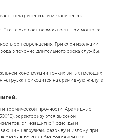
ивает электрическое и механическое
а. Это также дает возможность при монтаже
ность ее повреждения. Три слоя изоляции
вода в течение длительного срока службы.
икальной конструкции тонких витых греющих
 нагрузка приходится на арамидную жилу, а
нитей.
ой и термической прочности. Арамидные
500°С), характеризуются высокой
нежилетов, огнезащитной одежды и
ивающим нагрузкам, разрыву и излому при
на разрыв до 200Н без повреждений.