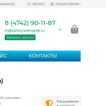
равнение
₽
Валюта
Личный кабинет
8 (4742) 90-11-87
in@splitsystema48.ru
Заказать звонок
АЙС
КОНТАКТЫ
)
000 комплект
Расширенна
1
я гарантия