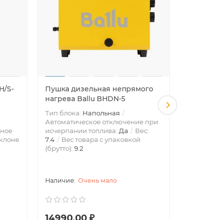
H/S-
Пушка дизельная непрямого
Камин у
нагрева Ballu BHDN-5
инфракр
Тип блока:
Напольная
Тип блок
Автоматическое отключение при
Эффектив
ное
исчерпании топлива:
Да
Вес:
площадью
клоне
7.4
Вес товара с упаковкой
отключен
(брутто):
9.2
или опро
Блокиров
Очень мало
14990.00 ₽
49990.