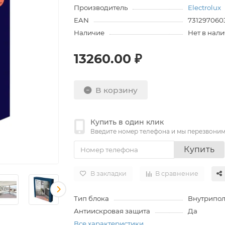
Производитель
Electrolux
EAN
731297060
Наличие
Нет в нал
13260.00 ₽
В корзину
Купить в один клик
Введите номер телефона и мы перезвони
Купить
В закладки
В сравнение
Тип блока
Внутрипо
Антиискровая защита
Да
Все характеристики