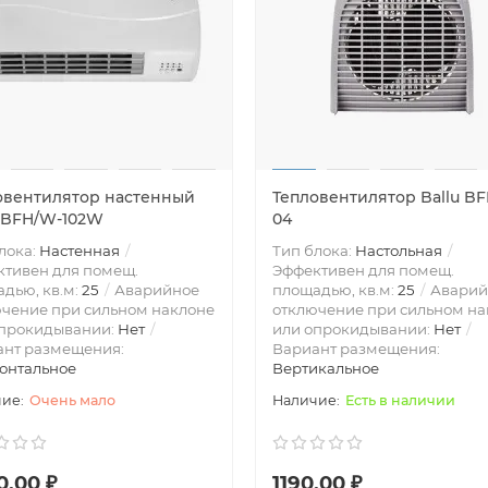
овентилятор настенный
Тепловентилятор Ballu BF
u BFH/W-102W
04
лока:
Настенная
Тип блока:
Настольная
тивен для помещ.
Эффективен для помещ.
дью, кв.м:
25
Аварийное
площадью, кв.м:
25
Аварий
чение при сильном наклоне
отключение при сильном на
опрокидывании:
Нет
или опрокидывании:
Нет
ант размещения:
Вариант размещения:
онтальное
Вертикальное
Очень мало
Есть в наличии
0.00 ₽
1190.00 ₽