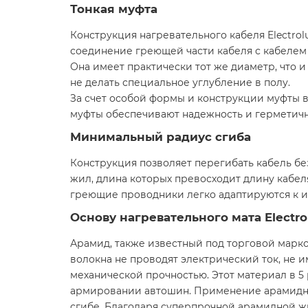
Тонкая муфта
Конструкция нагревательного кабеля Electro
соединение греющей части кабеля с кабелем
Она имеет практически тот же диаметр, что и
не делать специальное углубление в полу.
За счет особой формы и конструкции муфты 
муфты обеспечивают надежность и герметичн
Минимальный радиус сгиба
Конструкция позволяет перегибать кабель бе
жил, длина которых превосходит длину кабел
греющие проводники легко адаптируются к и
Основу нагревательного мата Electr
Арамид, также известный под торговой марко
волокна не проводят электрический ток, не 
механической прочностью. Этот материал в 5
армировании автошин. Применение арамидных
сгибе. Благодаря суперпрочной арамидной жи