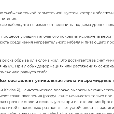
lux снабжена тонкой герметичной муфтой, которая обеспеч
 питания.
 сам кабель, что не изменяет величины подъема уровня пол
в процессе укладки напольного покрытия исключена вероят
ость соединения нагревательного кабеля и питающего про
з риска обрыва или слома жил. Это достигается за счёт ун
я на 6%. При любых деформациях или растяжениях основная
зменению радиуса сгиба.
olux составляет уникальная жила из арамидных 
й Kevlar(R), - синтетическое волокно высокой механическ
имеют точки плавления (разрушение начинается только при 
 раз прочнее стали и используется при изготовлении бро
 нитей в несколько раз повышает устойчивость к растяг
ле кабельная продукция Electrolux выдерживает нагрузку 