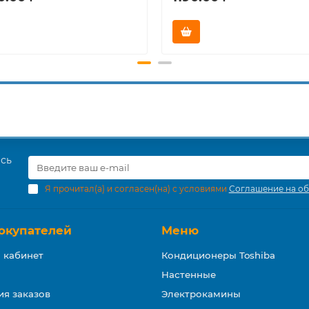
есь
Я прочитал(а) и согласен(на) с условиями
Соглашение на об
окупателей
Меню
 кабинет
Кондиционеры Toshiba
Настенные
ия заказов
Электрокамины