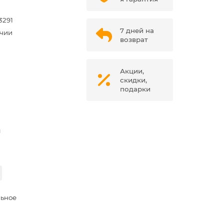
3291
7 дней на
ичии
возврат
Акции,
скидки,
подарки
м
льное