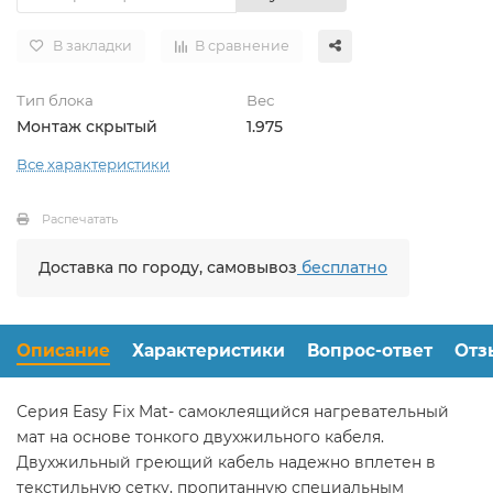
В закладки
В сравнение
Тип блока
Вес
Монтаж скрытый
1.975
Все характеристики
Распечатать
Доставка по городу, самовывоз
бесплатно
Описание
Характеристики
Вопрос-ответ
Отз
Серия Easy Fix Mat- самоклеящийся нагревательный
мат на основе тонкого двухжильного кабеля.
Двухжильный греющий кабель надежно вплетен в
текстильную сетку, пропитанную специальным