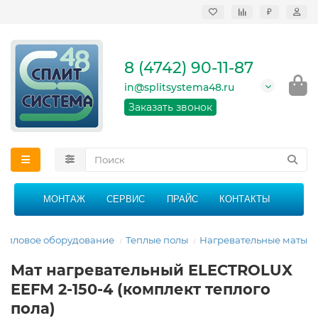
₽
Продажа, монтаж и
сервисное
обслуживание
8 (4742) 90-11-87
кондиционеров в
Липецке и Липецкой
in@splitsystema48.ru
области
График работы: 9:00 -
Заказать звонок
21:00 без перерыва и
выходных
МОНТАЖ
СЕРВИС
ПРАЙС
КОНТАКТЫ
Тепловое оборудование
Теплые полы
Нагревательные маты
Мат нагревательный ELECTROLUX
EEFM 2-150-4 (комплект теплого
пола)