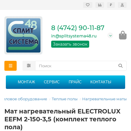
₽
Продажа, монтаж и
сервисное
обслуживание
8 (4742) 90-11-87
кондиционеров в
Липецке и Липецкой
in@splitsystema48.ru
области
График работы: 9:00 -
Заказать звонок
21:00 без перерыва и
выходных
МОНТАЖ
СЕРВИС
ПРАЙС
КОНТАКТЫ
Тепловое оборудование
Теплые полы
Нагревательные маты
Мат нагревательный ELECTROLUX
EEFM 2-150-3,5 (комплект теплого
пола)