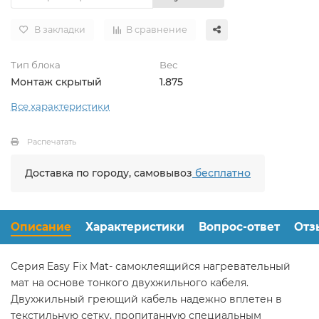
В закладки
В сравнение
Тип блока
Вес
Монтаж скрытый
1.875
Все характеристики
Распечатать
Доставка по городу, самовывоз
бесплатно
Описание
Характеристики
Вопрос-ответ
Отз
Серия Easy Fix Mat- самоклеящийся нагревательный
мат на основе тонкого двухжильного кабеля.
Двухжильный греющий кабель надежно вплетен в
текстильную сетку, пропитанную специальным