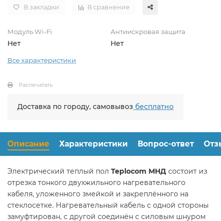
В закладки
В сравнение
Модуль Wi-Fi
Антиискровая защита
Нет
Нет
Все характеристики
Распечатать
Доставка по городу, самовывоз
бесплатно
Описание
Характеристики
Вопрос-ответ
Отз
Электрический теплый пол
Teplocom МНД
состоит из
отрезка тонкого двухжильного нагревательного
кабеля, уложенного змейкой и закреплённого на
стеклосетке. Нагревательный кабель с одной стороны
замуфтирован, с другой соединён с силовым шнуром