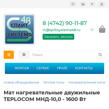
₽
Продажа, монтаж и
сервисное
обслуживание
8 (4742) 90-11-87
кондиционеров в
Липецке и Липецкой
in@splitsystema48.ru
области
График работы: 9:00 -
Заказать звонок
21:00 без перерыва и
выходных
МОНТАЖ
СЕРВИС
ПРАЙС
КОНТАКТЫ
Тепловое оборудование
Теплые полы
Нагревательные маты
Мат нагревательные двужильные
TEPLOCOM МНД-10,0 - 1600 Вт