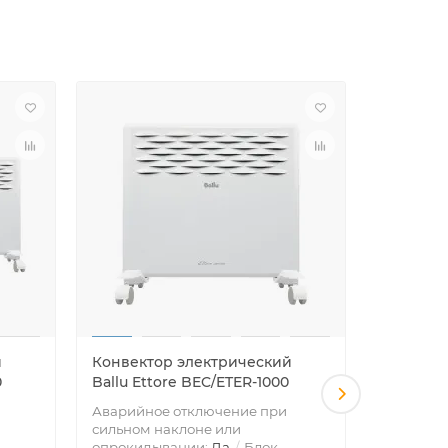
й
Конвектор электрический
Конвект
0
Ballu Ettore BEC/ETER-1000
Ballu So
Аварийное отключение при
Аварийно
сильном наклоне или
сильном 
опрокидывании:
Да
Блок
опрокид