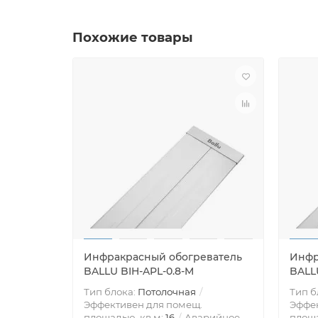
Похожие товары
Инфракрасный обогреватель
Инфр
BALLU BIH-APL-0.8-M
BALLU
Тип блока:
Потолочная
Тип б
Эффективен для помещ.
Эффек
площадью, кв.м:
16
Аварийное
площа