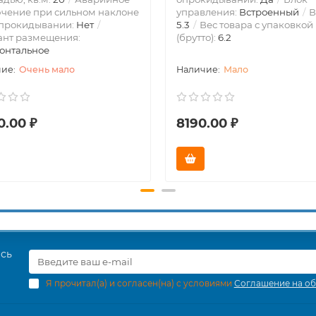
чение при сильном наклоне
управления:
Встроенный
В
опрокидывании:
Нет
5.3
Вес товара с упаковкой
ант размещения:
(брутто):
6.2
онтальное
Очень мало
Мало
0.00 ₽
8190.00 ₽
есь
Я прочитал(а) и согласен(на) с условиями
Соглашение на об