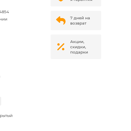
4854
7 дней на
ичии
возврат
Акции,
скидки,
подарки
м
крытый