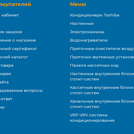
окупателей
Меню
 кабинет
Кондиционеры Toshiba
Настенные
ия заказов
Электрокамины
ение о магазине
Водонагреватели
чный сертификат
Приточные очистители возду
ский каталог
Приточно-вытяжные установ
товара
Панели кассетных кнд
лерея
Настенные внутренние блоки
сплит-систем
айта
Кассетные внутренние блоки
задаваемые вопросы
сплит-систем
-ответ
Канальные внутренние блоки
сплит-систем
ии
VRF-VRV системы
кондиционирования