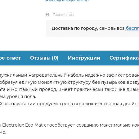
Распечатать
Доставка по городу, самовывоз
беспл
ос-ответ
Отзывы (0)
Инструкции
Сертифика
двухжильный нагревательный кабель надежно зафиксирован
 образуя единую монолитную структуру без пузырьков возду
та и монтажный провод, имеет практически такой же диаме
ем уровня пола.
ой эксплуатации предусмотрена высококачественная двой
Electrolux Eco Mat способствует созданию максимально к
мо.