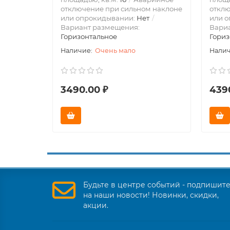
отключение при сильном наклоне
отклю
или опрокидывании:
Нет
или 
Вариант размещения:
Вари
Горизонтальное
Гориз
Очень мало
3490.00 ₽
439
Будьте в центре событий - подпишит
на наши новости! Новинки, скидки,
акции.