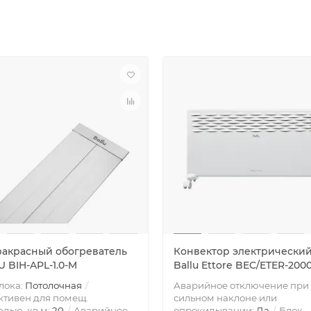
акрасный обогреватель
Конвектор электрически
 BIH-APL-1.0-M
Ballu Ettore BEC/ETER-200
лока:
Потолочная
Аварийное отключение при
тивен для помещ.
сильном наклоне или
дью, кв.м:
20
Аварийное
опрокидывании:
Да
Блок