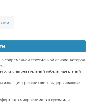
атно
ты
 в современной текстильной основе, которая
ха.
тр, как нагревательный кабель: идеальный
ная изоляция греющих жил, выдерживающая
омфортного микроклимата в сухом или