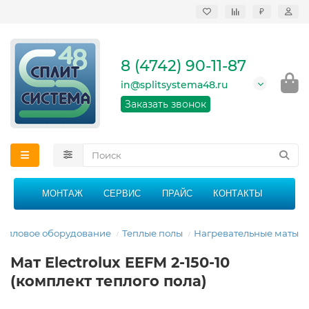
₽
Продажа, монтаж и
сервисное
обслуживание
8 (4742) 90-11-87
кондиционеров в
Липецке и Липецкой
in@splitsystema48.ru
области
График работы: 9:00 -
Заказать звонок
21:00 без перерыва и
выходных
МОНТАЖ
СЕРВИС
ПРАЙС
КОНТАКТЫ
Тепловое оборудование
Теплые полы
Нагревательные маты
Мат Electrolux EEFM 2-150-10
(комплект теплого пола)