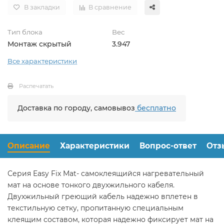
В закладки
В сравнение
Тип блока
Вес
Монтаж скрытый
3.947
Все характеристики
Распечатать
Доставка по городу, самовывоз
бесплатно
Описание
Характеристики
Вопрос-ответ
Отз
Серия Easy Fix Mat- самоклеящийся нагревательный
мат на основе тонкого двухжильного кабеля.
Двухжильный греющий кабель надежно вплетен в
текстильную сетку, пропитанную специальным
клеящим составом, которая надежно фиксирует мат на