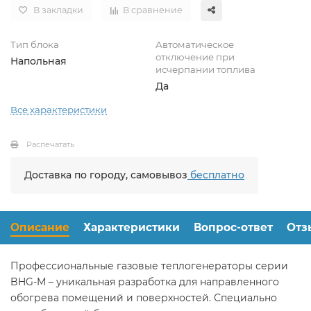
В закладки
В сравнение
Тип блока
Автоматическое
отключение при
Напольная
исчерпании топлива
Да
Все характеристики
Распечатать
Доставка по городу, самовывоз
бесплатно
Описание
Характеристики
Вопрос-ответ
Отз
Профессиональные газовые теплогенераторы серии
BHG-M – уникальная разработка для направленного
обогрева помещений и поверхностей. Специально