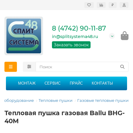
₽
Продажа, монтаж и
сервисное
обслуживание
8 (4742) 90-11-87
кондиционеров в
Липецке и Липецкой
in@splitsystema48.ru
области
График работы: 9:00 -
Заказать звонок
21:00 без перерыва и
выходных
МОНТАЖ
СЕРВИС
ПРАЙС
КОНТАКТЫ
ое оборудование
Тепловые пушки
Газовые тепловые пушки
Тепловая пушка газовая Ballu BHG-
40M