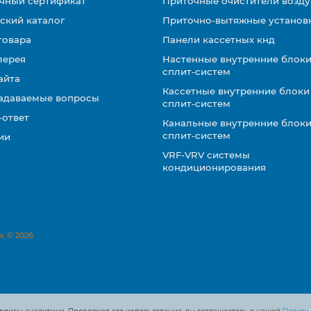
чный сертификат
Приточные очистители возду
ский каталог
Приточно-вытяжные установ
товара
Панели кассетных кнд
лерея
Настенные внутренние блоки
сплит-систем
айта
Кассетные внутренние блоки
задаваемые вопросы
сплит-систем
-ответ
Канальные внутренние блоки
сплит-систем
ии
VRF-VRV системы
кондиционирования
. © 2026