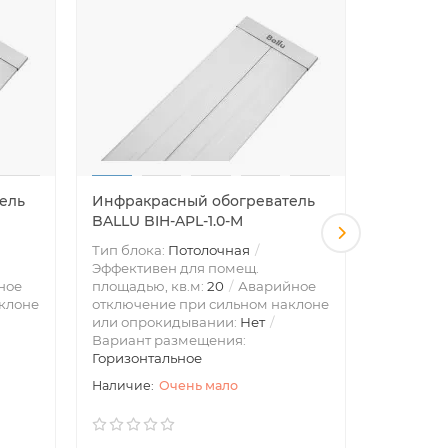
ель
Инфракрасный обогреватель
Конвект
BALLU BIH-APL-1.0-M
Ballu Et
Тип блока:
Потолочная
Аварийно
Эффективен для помещ.
сильном 
ное
площадью, кв.м:
20
Аварийное
опрокид
клоне
отключение при сильном наклоне
управлен
или опрокидывании:
Нет
5.3
Вес 
Вариант размещения:
(брутто):
6
Горизонтальное
Очень мало