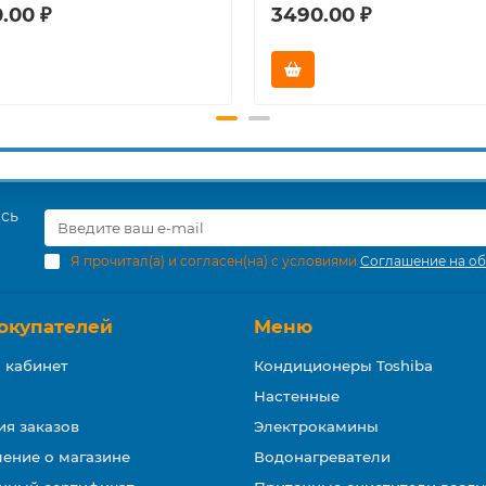
.00 ₽
3490.00 ₽
есь
Я прочитал(а) и согласен(на) с условиями
Соглашение на об
окупателей
Меню
 кабинет
Кондиционеры Toshiba
Настенные
ия заказов
Электрокамины
ение о магазине
Водонагреватели