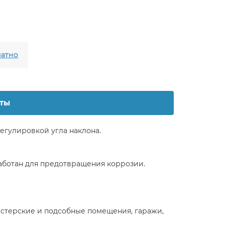
атно
ты
гулировкой угла наклона.
аботан для предотвращения коррозии.
астерские и подсобные помещения, гаражи,