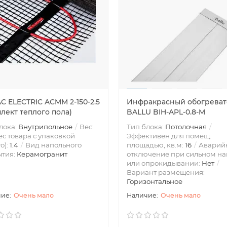
C ELECTRIC ACMM 2-150-2.5
Инфракрасный обогреват
лект теплого пола)
BALLU BIH-APL-0.8-M
лока:
Внутрипольное
Вес:
Тип блока:
Потолочная
с товара с упаковкой
Эффективен для помещ.
о):
1.4
Вид напольного
площадью, кв.м:
16
Аварий
ытия:
Керамогранит
отключение при сильном на
или опрокидывании:
Нет
Вариант размещения:
Горизонтальное
Очень мало
Очень мало