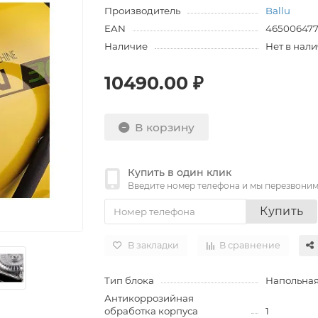
Производитель
Ballu
EAN
465006477
Наличие
Нет в нал
10490.00 ₽
В корзину
Купить в один клик
Введите номер телефона и мы перезвони
Купить
В закладки
В сравнение
Тип блока
Напольна
Антикоррозийная
обработка корпуса
1