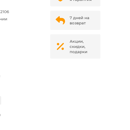
2106
7 дней на
ичии
возврат
Акции,
скидки,
подарки
м
я