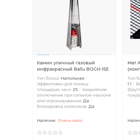
Камин уличный газовый
Мат A
инфракрасный Ballu BOGH-15E
(комп
Тип блока:
Напольная
Тип б
Эффективен для помещ.
1.1
Ве
площадью, кв.м:
25
Аварийное
(брутт
отключение при сильном наклоне
покр
или опрокидывании:
Да
Блокировка колесиков:
Да
Очень мало